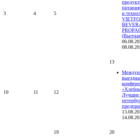
продукт
питания
3
4
5
и техно
VIETF
BEVER
PROPA
(Вьетна
06.08.20
08.08.20
13
Междун
выездна
конфере
«Хлебны
10
11
12
Лучшие 
петербу
предпри
13.08.20
14.08.20
19
20