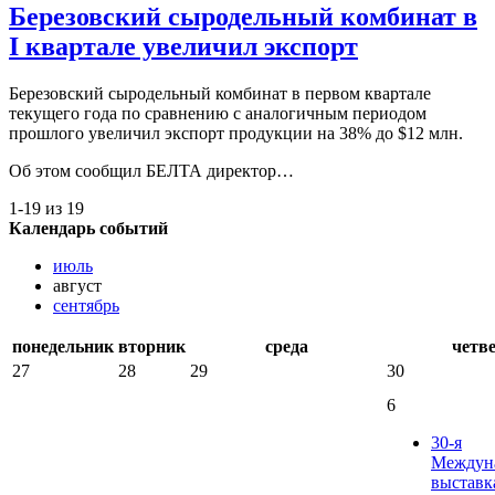
Березовский сыродельный комбинат в
I квартале увеличил экспорт
Березовский сыродельный комбинат в первом квартале
текущего года по сравнению с аналогичным периодом
прошлого увеличил экспорт продукции на 38% до $12 млн.
Об этом сообщил БЕЛТА директор…
1-19 из 19
Календарь событий
июль
август
сентябрь
понедельник
вторник
среда
четв
27
28
29
30
6
30-я
Междун
выставк