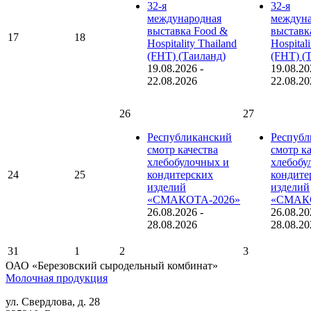
32-я
32-я
международная
междуна
выставка Food &
выставк
17
18
Hospitality Thailand
Hospital
(FHT) (Таиланд)
(FHT) (
19.08.2026
-
19.08.20
22.08.2026
22.08.20
26
27
Республиканский
Республ
смотр качества
смотр к
хлебобулочных и
хлебобу
24
25
кондитерских
кондите
изделий
изделий
«СМАКОТА-2026»
«СМАКО
26.08.2026
-
26.08.20
28.08.2026
28.08.20
31
1
2
3
ОАО «Березовский сыродельный комбинат»
Молочная продукция
ул. Свердлова, д. 28