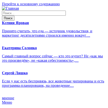
Перейти к основному содержанию
Ксения
Яровая
Принято считать, что еда — источник удовольствия, и
маркетинг десятилетиями строился именно вокруг…
Екатерина
Солонко
Самый главный вопрос сейчас — кто это купит? Не «как мы
это произведём», не «какая себестоимость»,…
Сергей
Ляшко
Если у нас есть беспривязь, все животные чипированы и есть
программа-планировщик, на проведение…
мнение
Меню