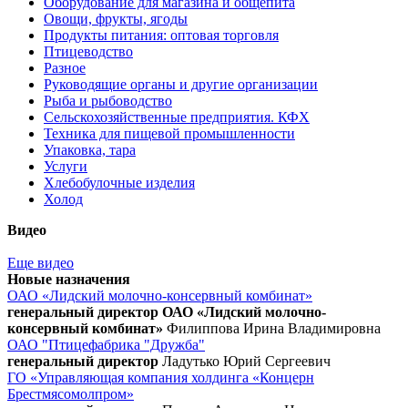
Оборудование для магазина и общепита
Овощи, фрукты, ягоды
Продукты питания: оптовая торговля
Птицеводство
Разное
Руководящие органы и другие организации
Рыба и рыбоводство
Сельскохозяйственные предприятия. КФХ
Техника для пищевой промышленности
Упаковка, тара
Услуги
Хлебобулочные изделия
Холод
Видео
Еще видео
Новые назначения
ОАО «Лидский молочно-консервный комбинат»
генеральный директор ОАО «Лидский молочно-
консервный комбинат»
Филиппова Ирина Владимировна
ОАО "Птицефабрика "Дружба"
генеральный директор
Ладутько Юрий Сергеевич
ГО «Управляющая компания холдинга «Концерн
Брестмясомолпром»