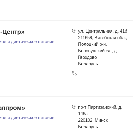
-Центр»
ул. Центральная, д. 41б
211659
,
Витебская обл.,
кое и диетическое питание
Полоцкий р-н,
Боровухский с/с, д.
Гвоздово
Беларусь
олпром»
пр-т Партизанский, д.
146а
кое и диетическое питание
220102
,
Минск
Беларусь