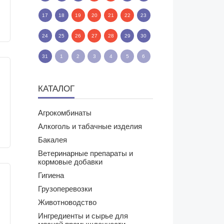
17
18
19
20
21
22
23
24
25
26
27
28
29
30
31
1
2
3
4
5
6
КАТАЛОГ
Агрокомбинаты
Алкоголь и табачные изделия
Бакалея
Ветеринарные препараты и
кормовые добавки
Гигиена
Грузоперевозки
Животноводство
Ингредиенты и сырье для