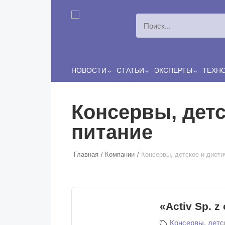
Перейти к основному содержанию
Сергей
ЛЯШКО
Если у нас есть беспривязь, все животные чипированы и
есть программа-планировщик, на проведение…
НОВОСТИ
СТАТЬИ
ЭКСПЕРТЫ
ТЕХН
Консервы, детс
питание
Главная
Компании
Консервы, детское и диети
«Activ Sp. z 
Консервы, детс