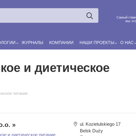
Ксения
ЯРОВАЯ
Принято считать, что еда — источник удовольствия, и
Самый главн
маркетинг десятилетиями строился именно вокруг…
мы это
ОЛОГИИ
ЖУРНАЛЫ
КОМПАНИИ
НАШИ ПРОЕКТЫ
О НАС
кое и диетическое
ческое питание
o.o. »
ul. Kozietulskiego 17
Belsk Duży
кое и диетическое питание