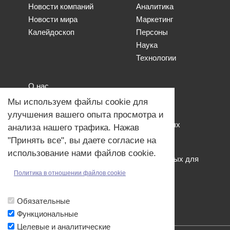
Новости компаний
Аналитика
Новости мира
Маркетинг
Калейдоскоп
Персоны
Наука
Технологии
О нас
Наши проекты
Мы используем файлы cookie для
Связь с нами
улучшения вашего опыта просмотра и
Общая политика обработки персональных
анализа нашего трафика. Нажав
данных
"Принять все", вы даете согласие на
Политика обработки файлов Cookies
использование нами файлов cookie.
Политика обработки персональных данных для
мероприятий
Политика в отношении файлов cookie
Договор оферты
Обязательные
Функциональные
Целевые и аналитические