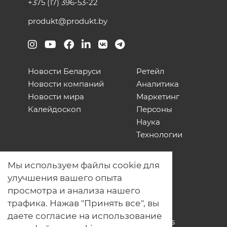
+375 (17) 396-53-22
produkt@produkt.by
Новости Беларуси
Ретейл
Новости компаний
Аналитика
Новости мира
Маркетинг
Калейдоскоп
Персоны
Наука
Технологии
О нас
Мы используем файлы cookie для
Наши проекты
улучшения вашего опыта
Связь с нами
просмотра и анализа нашего
Общая политика обработки
трафика. Нажав "Принять все", вы
персональных данных
даете согласие на использование
Политика обработки файлов Cookies