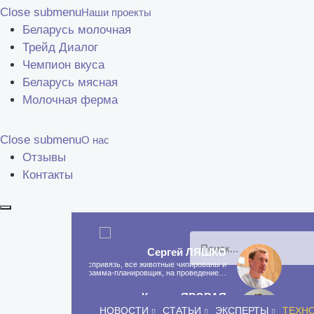
Close submenu
Наши проекты
Беларусь молочная
Трейд Диалог
Чемпион вкуса
Беларусь мясная
Молочная ферма
Close submenu
О нас
Отзывы
Контакты
Сергей
ЛЯШКО
Если у нас есть беспривязь, все животные чипированы и
есть программа-планировщик, на проведение…
Ксения
ЯРОВАЯ
Принято считать, что еда — источник удовольствия, и
НОВОСТИ
СТАТЬИ
ЭКСПЕРТЫ
ТЕХН