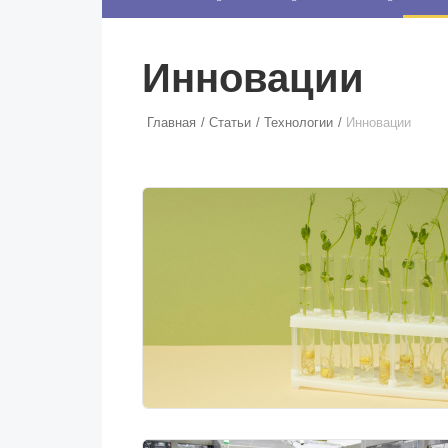
маркетинг десятилетиями строился именно вокруг…
Екатерина
СОЛОНКО
Самый главный вопрос сейчас — кто это купит? Не «как
Инновации
мы это произведём», не «какая себестоимость»,…
Сергей
ЛЯШКО
Если у нас есть беспривязь, все животные чипированы и
Главная
Статьи
Технологии
Инновации
есть программа-планировщик, на проведение…
Ксения
ЯРОВАЯ
Принято считать, что еда — источник удовольствия, и
маркетинг десятилетиями строился именно вокруг…