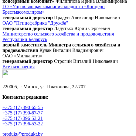
консервный комбинат»
Филиппова Ирина Владимировна
ГО «Управляющая компания холдинга «Концерн
Брестмясомолпром»
генеральный директор
Прадун Александр Николаевич
ОАО "Птицефабрика "Дружба"
генеральный директор
Ладутько Юрий Сергеевич
Министерство сельского хозяйства и продовольствия
Республики Беларусь
первый заместитель Министра сельского хозяйства и
продовольствия
Кулак Виталий Владимирович
ОАО «Милкавита»
генеральный директор
Строгий Виталий Николаевич
Все назначения
220005, г. Минск, ул. Платонова, 22-707
Контакты редакции:
+375 (17) 390-65-55
+375 (17) 390-67-77
+375 (17) 396-53-21
+375 (17) 396-53-22
produkt@produkt.by