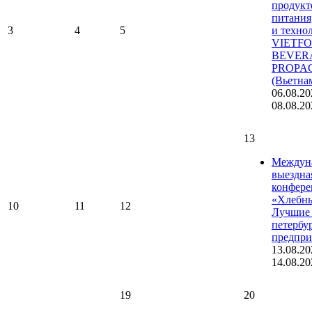
продукт
питания
3
4
5
и техно
VIETF
BEVER
PROPA
(Вьетна
06.08.20
08.08.20
13
Междун
выездна
конфере
«Хлебны
10
11
12
Лучшие 
петербу
предпри
13.08.20
14.08.20
19
20