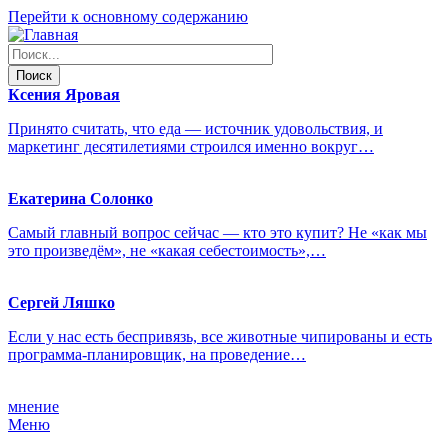
Перейти к основному содержанию
Ксения
Яровая
Принято считать, что еда — источник удовольствия, и
маркетинг десятилетиями строился именно вокруг…
Екатерина
Солонко
Самый главный вопрос сейчас — кто это купит? Не «как мы
это произведём», не «какая себестоимость»,…
Сергей
Ляшко
Если у нас есть беспривязь, все животные чипированы и есть
программа-планировщик, на проведение…
мнение
Меню