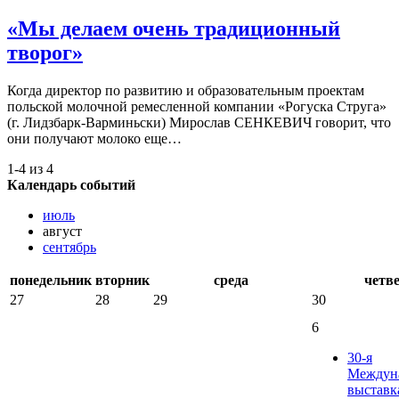
«Мы делаем очень традиционный
творог»
Когда директор по развитию и образовательным проектам
польской молочной ремесленной компании «Рогуска Струга»
(г. Лидзбарк-Варминьски) Мирослав СЕНКЕВИЧ говорит, что
они получают молоко еще…
1-4 из 4
Календарь событий
июль
август
сентябрь
понедельник
вторник
среда
четв
27
28
29
30
6
30-я
Междун
выставк