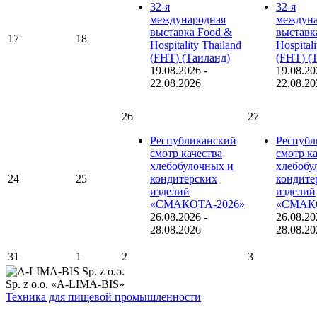
32-я
32-я
международная
междуна
выставка Food &
выставк
17
18
Hospitality Thailand
Hospital
(FHT) (Таиланд)
(FHT) (
19.08.2026
-
19.08.20
22.08.2026
22.08.20
26
27
Республиканский
Республ
смотр качества
смотр к
хлебобулочных и
хлебобу
24
25
кондитерских
кондите
изделий
изделий
«СМАКОТА-2026»
«СМАКО
26.08.2026
-
26.08.20
28.08.2026
28.08.20
31
1
2
3
Sp. z o.o. «A-LIMA-BIS»
Техника для пищевой промышленности