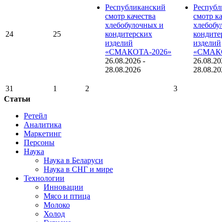
Республиканский
Республ
смотр качества
смотр к
хлебобулочных и
хлебобу
24
25
кондитерских
кондите
изделий
изделий
«СМАКОТА-2026»
«СМАКО
26.08.2026
-
26.08.20
28.08.2026
28.08.20
31
1
2
3
Статьи
Ретейл
Аналитика
Маркетинг
Персоны
Наука
Наука в Беларуси
Наука в СНГ и мире
Технологии
Инновации
Мясо и птица
Молоко
Холод