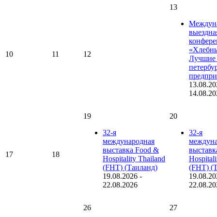
13
Междун
выездна
конфере
«Хлебны
10
11
12
Лучшие 
петербу
предпри
13.08.20
14.08.20
19
20
32-я
32-я
международная
междуна
выставка Food &
выставк
17
18
Hospitality Thailand
Hospital
(FHT) (Таиланд)
(FHT) (
19.08.2026
-
19.08.20
22.08.2026
22.08.20
26
27