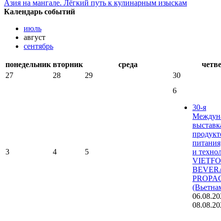
Азия на мангале. Лёгкий путь к кулинарным изыскам
Календарь событий
июль
август
сентябрь
понедельник
вторник
среда
четв
27
28
29
30
6
30-я
Междун
выставк
продукт
питания
3
4
5
и техно
VIETF
BEVER
PROPA
(Вьетна
06.08.20
08.08.20