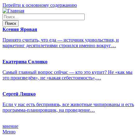
Перейти к основному содержанию
Ксения
Яровая
Принято считать, что еда — источник удовольствия, и
маркетинг десятилетиями строился именно вокруг…
Екатерина
Солонко
Самый главный вопрос сейчас — кто это купит? Не «как мы
это произведём», не «какая себестоимость»,…
Сергей
Ляшко
Если у нас есть беспривязь, все животные чипированы и есть
программа-планировщик, на проведение…
мнение
Меню