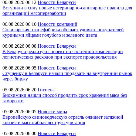
06.08.2026 06:12
Новости Беларуси
Вступили в силу новые ветеринарно-санитарные правила для
организаций мясопереработки
06.08.2026 06:10
Новости компаний
Солигорская птицефабрика обещает удивить покупателей
куриными яйцами голубого и зеленого цвета
06.08.2026 06:08
Новости Беларуси
В Беларуси реализуют проект по частичной компенсации
логистических расходов при экспорте продовольствия
06.08.2026 06:05
Новости Беларуси
Сгущенку в Беларуси начали продавать на внутренний рынок
через биржу
05.08.2026 06:20
Гигиена
Биохимики нашли способ продлить срок хранения мяса без
заморозки
05.08.2026 06:05
Новости мира
Европейскую свиноводческую отрасль ожидает затяжной
кризис и масштабная реструктуризация
05.08.2026 06:00
Новости Беларуси