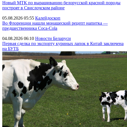
Новый МТК по выращиванию белорусской красной породы
построят в Свислочском районе
05.08.2026 05:55
Калейдоскоп
Во Флоренции нашли монашеский рецепт напитка —
предшественника Coca-Cola
04.08.2026 06:10
Новости Беларуси
Первая сделка по экспорту куриных лапок в Китай заключена
на БУТБ