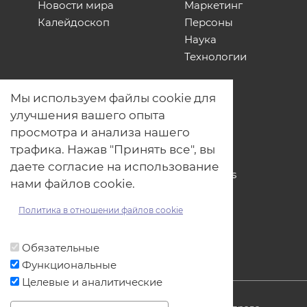
Новости мира
Маркетинг
Калейдоскоп
Персоны
Наука
Технологии
О нас
Мы используем файлы cookie для
Наши проекты
улучшения вашего опыта
Связь с нами
просмотра и анализа нашего
Общая политика обработки
трафика. Нажав "Принять все", вы
персональных данных
даете согласие на использование
Политика обработки файлов Cookies
нами файлов cookie.
Политика обработки персональных
данных для мероприятий
Политика в отношении файлов cookie
Договор оферты
Обязательные
Функциональные
Целевые и аналитические