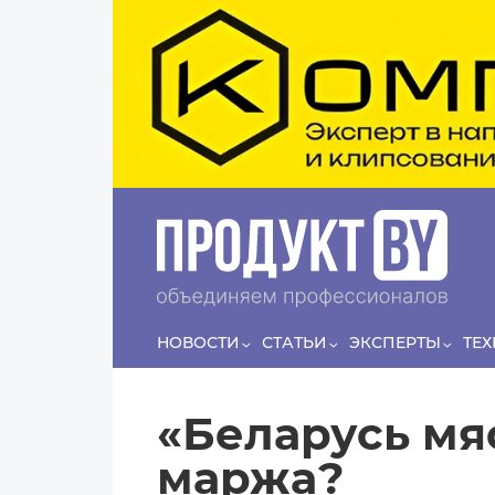
Перейти к основному содержанию
Сергей
ЛЯШКО
Если у нас есть беспривязь, все животные
Принято считат
ированы и есть программа-планировщик, на
и маркет
проведение…
НОВОСТИ
СТАТЬИ
ЭКСПЕРТЫ
ТЕ
«Беларусь мяс
маржа?