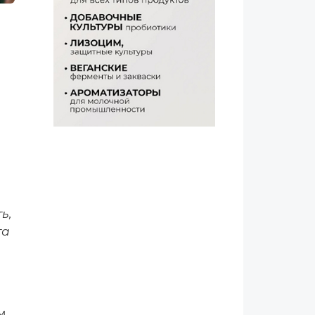
я
ь,
та
м