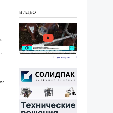
ВИДЕО
я
си
Еще видео
ь
во