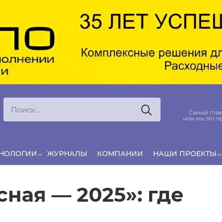
Ксения
ЯРОВАЯ
ь, что еда — источник удовольствия,
Самый главный вопрос
инг десятилетиями строился именно
«как мы это произведём»
вокруг…
ХНОЛОГИИ
ЖУРНАЛЫ
КОМПАНИИ
НАШИ ПРОЕКТЫ
ная — 2025»: где