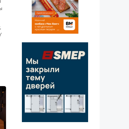
м
ы
,
Y