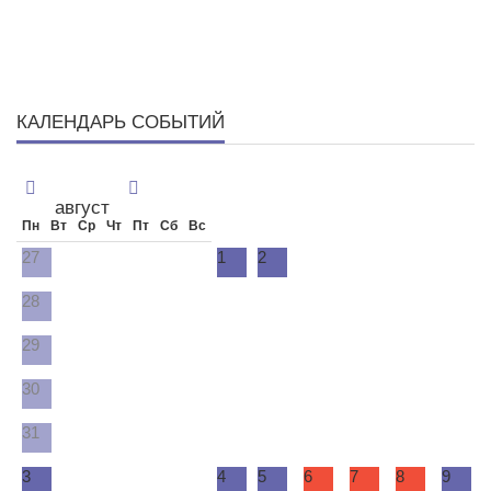
КАЛЕНДАРЬ СОБЫТИЙ
август
Пн
Вт
Ср
Чт
Пт
Сб
Вс
27
1
2
28
29
30
31
3
4
5
6
7
8
9