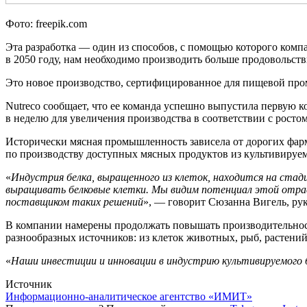
Фото: freepik.com
Эта разработка — один из способов, с помощью которого комп
в 2050 году, нам необходимо производить больше продовольстви
Это новое производство, сертифицированное для пищевой пром
Nutreco сообщает, что ее команда успешно выпустила первую 
в неделю для увеличения производства в соответствии с росто
Исторически мясная промышленность зависела от дорогих фарм
по производству доступных мясных продуктов из культивируе
«
Индустрия белка, выращенного из клеток, находится на стади
выращивать белковые клетки. Мы видим потенциал этой отрасл
поставщиком таких решений
», — говорит Сюзанна Вигель, ру
В компании намерены продолжать повышать производительность
разнообразных источников: из клеток животных, рыб, растени
«
Наши инвестиции и инновации в индустрию культивируемого б
Источник
Информационно-аналитическое агентство «ИМИТ»