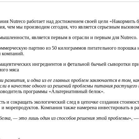
ания Nutreco работает над достижением своей цели «Накормить 
я, чем мы производим сегодня, что является серьезным вызовом 
ышленности, является первым в отрасли и первым для Nutreco.
коммерческую партию из 50 килограммов питательного порошка и
м компаний.
ацевтических ингредиентов и фетальной бычьей сыворотки при 
мого мяса
и развития, и одна из ее главных проблем заключается в том, 
и в качестве одного из решений проблемы питания растущего н
ководитель программы «Альтернативный белок».
 и сокращать экологический след в цепочке создания стоимости
й и морепродуктов. Компания также намерена инвестировать в р
елка, — это лишь один из способов решения этой проблемы
», —