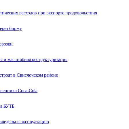
тических расходов при экспорте продовольствия
через биржу
орозки
с и масштабная реструктуризация
троят в Свислочском районе
венника Coca-Cola
на БУТБ
 введены в эксплуатацию