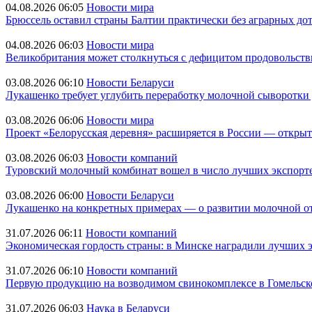
04.08.2026 06:05
Новости мира
Брюссель оставил страны Балтии практически без аграрных до
04.08.2026 06:03
Новости мира
Великобритания может столкнуться с дефицитом продовольств
03.08.2026 06:10
Новости Беларуси
Лукашенко требует углубить переработку молочной сыворотки
03.08.2026 06:06
Новости мира
Проект «Белорусская деревня» расширяется в России — откры
03.08.2026 06:03
Новости компаний
Туровский молочный комбинат вошел в число лучших экспорте
03.08.2026 06:00
Новости Беларуси
Лукашенко на конкретных примерах — о развитии молочной о
31.07.2026 06:11
Новости компаний
Экономическая гордость страны: в Минске наградили лучших э
31.07.2026 06:10
Новости компаний
Первую продукцию на возводимом свинокомплексе в Гомельско
31.07.2026 06:03
Наука в Беларуси