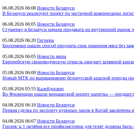
06.08.2026 06:08
Новости Беларуси
В Беларуси реализуют проект по частичной компенсации логис
06.08.2026 06:05
Новости Беларуси
Сгущенку в Беларуси начали продавать на внутренний рынок 
05.08.2026 06:20
Гигиена
Биохимики нашли способ продлить срок хранения мяса без зам
05.08.2026 06:05
Новости мира
Европейскую свиноводческую отрасль ожидает затяжной кризи
05.08.2026 06:00
Новости Беларуси
Новый МТК по выращиванию белорусской красной породы пос
05.08.2026 05:55
Калейдоскоп
Во Флоренции нашли монашеский рецепт напитка — предшест
04.08.2026 06:10
Новости Беларуси
Первая сделка по экспорту куриных лапок в Китай заключена 
04.08.2026 06:07
Новости Беларуси
Горлов: к 1 октября все профилактории для телят должны быть