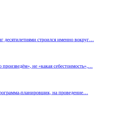
инг десятилетиями строился именно вокруг…
о произведём», не «какая себестоимость»,…
 программа-планировщик, на проведение…