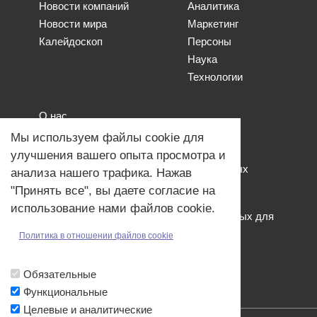
Новости компаний
Аналитика
Новости мира
Маркетинг
Калейдоскоп
Персоны
Наука
Технологии
О нас
Наши проекты
Мы используем файлы cookie для
Связь с нами
улучшения вашего опыта просмотра и
Общая политика обработки персональных
анализа нашего трафика. Нажав
данных
"Принять все", вы даете согласие на
Политика обработки файлов Cookies
использование нами файлов cookie.
Политика обработки персональных данных для
мероприятий
Политика в отношении файлов cookie
Договор оферты
Обязательные
Функциональные
Целевые и аналитические