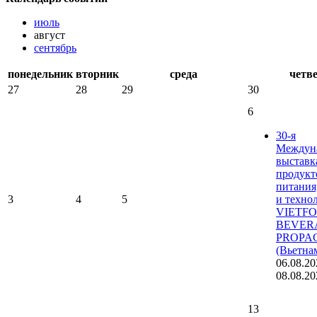
июль
август
сентябрь
понедельник
вторник
среда
четв
27
28
29
30
6
30-я
Междун
выставк
продукт
питания
3
4
5
и техно
VIETF
BEVER
PROPA
(Вьетна
06.08.20
08.08.20
13