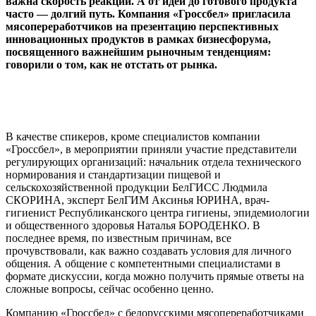
важна скорость реакции. А от идеи до готового продукта
часто — долгий путь. Компания «Гроссбел» пригласила
мясопереработчиков на презентацию перспективных
инновационных продуктов в рамках бизнесфорума,
посвященного важнейшим рыночным тенденциям:
говорили о том, как не отстать от рынка.
В качестве спикеров, кроме специалистов компании
«Гроссбел», в мероприятии приняли участие представители
регулирующих организаций: начальник отдела технического
нормирования и стандартизации пищевой и
сельскохозяйственной продукции БелГИСС Людмила
СКОРИНА, эксперт БелГИМ Аксинья ЮРИНА, врач-
гигиенист Республиканского центра гигиены, эпидемиологии
и общественного здоровья Наталья БОРОДЕНКО. В
последнее время, по известным причинам, все
прочувствовали, как важно создавать условия для личного
общения. А общение с компетентными специалистами в
формате дискуссии, когда можно получить прямые ответы на
сложные вопросы, сейчас особенно ценно.
Компанию «Гроссбел» с белорусскими мясопереработчиками