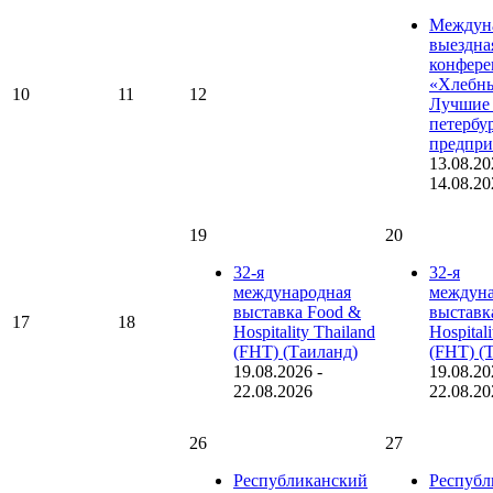
Междун
выездна
конфере
«Хлебны
10
11
12
Лучшие 
петербу
предпри
13.08.20
14.08.20
19
20
32-я
32-я
международная
междуна
выставка Food &
выставк
17
18
Hospitality Thailand
Hospital
(FHT) (Таиланд)
(FHT) (
19.08.2026
-
19.08.20
22.08.2026
22.08.20
26
27
Республиканский
Республ