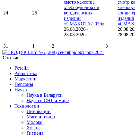
смотр качества
смотр к
хлебобулочных и
хлебобу
24
25
кондитерских
кондите
изделий
изделий
«СМАКОТА-2026»
«СМАКО
26.08.2026
-
26.08.20
28.08.2026
28.08.20
31
1
2
3
Статьи
Ретейл
Аналитика
Маркетинг
Персоны
Наука
Наука в Беларуси
Наука в СНГ и мире
Технологии
Инновации
Мясо и птица
Молоко
Холод
Гигиена