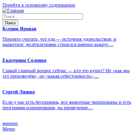
Перейти к основному содержанию
Ксения
Яровая
Принято считать, что еда — источник удовольствия, и
маркетинг десятилетиями строился именно вокруг…
Екатерина
Солонко
Самый главный вопрос сейчас — кто это купит? Не «как мы
это произведём», не «какая себестоимость»,…
Сергей
Ляшко
Если у нас есть беспривязь, все животные чипированы и есть
программа-планировщик, на проведение…
мнение
Меню