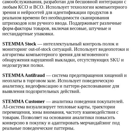
самообслуживания, разработан для бесшовной интеграции с
любым КСО и ВСО. Использует технологии компьютерного
зрения и нейросетей для идентификации продуктов в
реальном времени без необходимости сканирования
штрихкодов или ручного ввода. Поддерживает различные
форм-факторы товаров, включая весовые, штучные и
нестандартные упаковки.
STEMMA Stock
— интеллектуальный контроль полок и
мониторинг out-of-stock ситуаций. Использует видеопотоки и
алгоритмы компьютерного зрения для мгновенного
обнаружения нарушений выкладки, отсутствующих SKU и
недозагрузки полки.
STEMMA Antifraud
— система предотвращения хищений и
неоплаты в торговом зале. Использует поведенческую
аналитику, видеофиксацию и паттерн-распознавание для
выявления подозрительных действий.
STEMMA Customer
— аналитика поведения покупателей.
AI-система визуализирует тепловые карты, траектории
перемещения, зоны внимания, частоту взаимодействия с
товарам. Позволяет на основании аналитики повысить
конверсию в покупку и адаптировать мерчандайзинг под
реальные поведенческие паттерны.