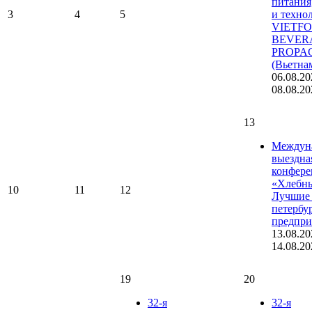
питания
3
4
5
и техно
VIETF
BEVER
PROPA
(Вьетна
06.08.20
08.08.20
13
Междун
выездна
конфере
«Хлебны
10
11
12
Лучшие 
петербу
предпри
13.08.20
14.08.20
19
20
32-я
32-я