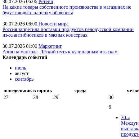
30.07.2026 06:06
Ретейл
На какие товары собственного производства в магазинах не
будут вводить наценку общепита
30.07.2026 06:00
Новости мира
Россия запретила поставки продуктов белорусской компании
из-за антибиотиков в мясных консервах
30.07.2026 01:00
Маркетинг
Азия на мангале. Лёгкий путь к кулинарным изыскам
Календарь событий
июль
август
сентябрь
понедельник
вторник
среда
четв
27
28
29
30
6
30-я
Междун
выставк
продукт