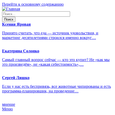
Перейти к основному содержанию
Ксения
Яровая
Принято считать, что еда — источник удовольствия, и
маркетинг десятилетиями строился именно вокруг…
Екатерина
Солонко
Самый главный вопрос сейчас — кто это купит? Не «как мы
это произведём», не «какая себестоимость»,…
Сергей
Ляшко
Если у нас есть беспривязь, все животные чипированы и есть
программа-планировщик, на проведение…
мнение
Меню