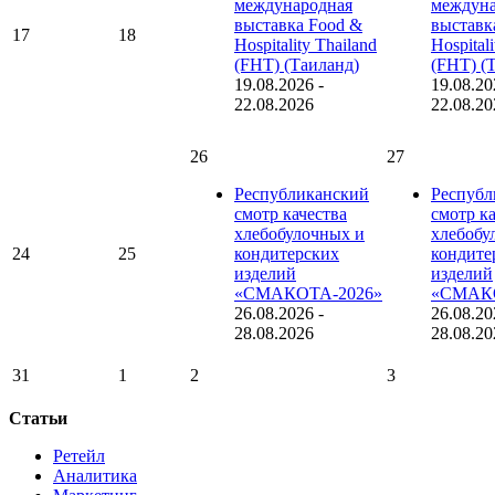
международная
междуна
выставка Food &
выставк
17
18
Hospitality Thailand
Hospital
(FHT) (Таиланд)
(FHT) (
19.08.2026
-
19.08.20
22.08.2026
22.08.20
26
27
Республиканский
Республ
смотр качества
смотр к
хлебобулочных и
хлебобу
24
25
кондитерских
кондите
изделий
изделий
«СМАКОТА-2026»
«СМАКО
26.08.2026
-
26.08.20
28.08.2026
28.08.20
31
1
2
3
Статьи
Ретейл
Аналитика