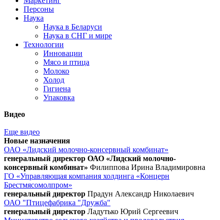
Маркетинг
Персоны
Наука
Наука в Беларуси
Наука в СНГ и мире
Технологии
Инновации
Мясо и птица
Молоко
Холод
Гигиена
Упаковка
Видео
Еще видео
Новые назначения
ОАО «Лидский молочно-консервный комбинат»
генеральный директор ОАО «Лидский молочно-
консервный комбинат»
Филиппова Ирина Владимировна
ГО «Управляющая компания холдинга «Концерн
Брестмясомолпром»
генеральный директор
Прадун Александр Николаевич
ОАО "Птицефабрика "Дружба"
генеральный директор
Ладутько Юрий Сергеевич