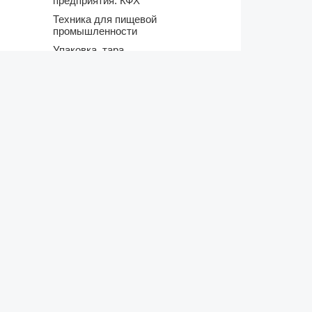
предприятия. КФХ
Техника для пищевой
промышленности
Упаковка, тара
Услуги
Хлебобулочные изделия
Холод
ВИДЕО
Еще видео
НОВЫЕ НАЗНАЧЕНИЯ