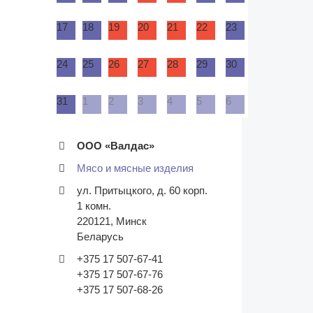
17
18
19
20
21
22
23
24
25
26
27
28
29
30
31
1
2
3
4
5
6
ООО «Валдас»
Мясо и мясные изделия
ул. Притыцкого, д. 60 корп.
1 комн.
220121
,
Минск
Беларусь
+375 17 507-67-41
+375 17 507-67-76
+375 17 507-68-26