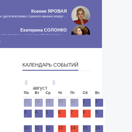
Ксения
ЯРОВАЯ
инг десятилетиями строился именно вокруг…
Екатерина
СОЛОНКО
о произведём», не «какая себестоимость»,…
Сергей
ЛЯШКО
сть программа-планировщик, на проведение…
КАЛЕНДАРЬ СОБЫТИЙ
МНЕНИЕ
август
Пн
Вт
Ср
Чт
Пт
Сб
Вс
27
28
29
30
31
1
2
3
4
5
6
7
8
9
10
11
12
13
14
15
16