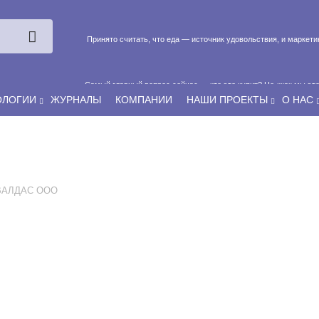
Принято считать, что еда — источник удовольствия, и маркет
Самый главный вопрос сейчас — кто это купит? Не «как мы эт
ОЛОГИИ
ЖУРНАЛЫ
КОМПАНИИ
НАШИ ПРОЕКТЫ
О НАС
Если у нас есть беспривязь, все животные чипированы и е
ВАЛДАС ООО