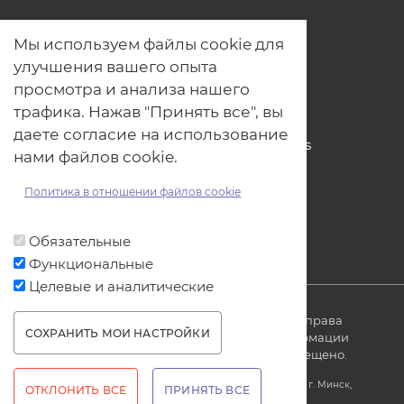
О нас
Мы используем файлы cookie для
Наши проекты
улучшения вашего опыта
Связь с нами
просмотра и анализа нашего
Общая политика обработки
трафика. Нажав "Принять все", вы
персональных данных
даете согласие на использование
Политика обработки файлов Cookies
нами файлов cookie.
Политика обработки персональных
данных для мероприятий
Политика в отношении файлов cookie
Договор оферты
Обязательные
Функциональные
Целевые и аналитические
© ОДО «Точно-вовремя» 2007-2026. Все права
СОХРАНИТЬ МОИ НАСТРОЙКИ
защищены, любое использование информации
без ссылки на источник produkt.by запрещено.
WITHDRAW CONSENT
Юридический адрес: Республика Беларусь, 220005, г. Минск,
ОТКЛОНИТЬ ВСЕ
ПРИНЯТЬ ВСЕ
ул. Платонова, 22-707