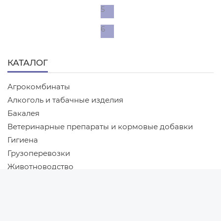
5
6
КАТАЛОГ
Агрокомбинаты
Алкоголь и табачные изделия
Бакалея
Ветеринарные препараты и кормовые добавки
Гигиена
Грузоперевозки
Животноводство
Новости
Ингредиенты и сырье для мясной промышленности
Новости Беларуси
Ингредиенты и сырье для пищевой
Новости компаний
промышленности
Новости мира
Кондитерские изделия