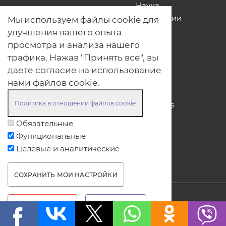
Наука
Технологии
Мы используем файлы cookie для
улучшения вашего опыта
просмотра и анализа нашего
О нас
трафика. Нажав "Принять все", вы
Наши проекты
даете согласие на использование
Связь с нами
нами файлов cookie.
Общая политика обработки
персональных данных
Политика в отношении файлов cookie
Политика обработки файлов Cookies
Политика обработки персональных
Обязательные
данных для мероприятий
Функциональные
Договор оферты
Целевые и аналитические
СОХРАНИТЬ МОИ НАСТРОЙКИ
WITHDRAW CONSENT
© ОДО «Точно-вовремя» 2007-2026. Все права
ОТКЛОНИТЬ ВСЕ
ПРИНЯТЬ ВСЕ
защищены, любое использование информации
без ссылки на источник produkt.by запрещено.