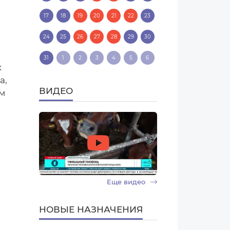
17
18
19
20
21
22
23
24
25
26
27
28
29
30
31
1
2
3
4
5
6
х
а,
ВИДЕО
зм
Еще видео
НОВЫЕ НАЗНАЧЕНИЯ