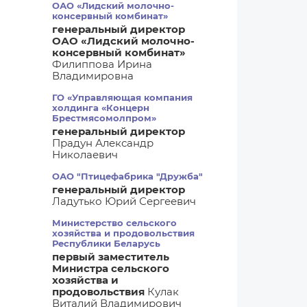
ОАО «Лидский молочно-
консервный комбинат»
генеральный директор
ОАО «Лидский молочно-
консервный комбинат»
Филиппова Ирина
Владимировна
ГО «Управляющая компания
холдинга «Концерн
Брестмясомолпром»
генеральный директор
Прадун Александр
Николаевич
ОАО "Птицефабрика "Дружба"
генеральный директор
Ладутько Юрий Сергеевич
Министерство сельского
хозяйства и продовольствия
Республики Беларусь
первый заместитель
Министра сельского
хозяйства и
продовольствия
Кулак
Виталий Владимирович