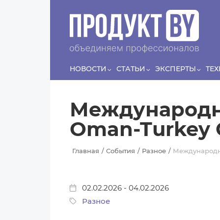
Перейти к основному содержанию
Сергей
ЛЯШКО
Если у нас есть беспривязь, все животные
Прин
чипированы и есть программа-планировщик, на
проведение…
НОВОСТИ
СТАТЬИ
ЭКСПЕРТЫ
ТЕ
Международн
Oman-Turkey
Главная
События
Разное
Международн
02.02.2026
-
04.02.2026
Разное