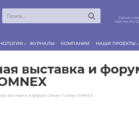
Ксения
ЯРОВАЯ
ято считать, что еда — источник удовольствия,
Самый глав
и маркетинг десятилетиями строился именно
«как мы это п
вокруг…
ХНОЛОГИИ
ЖУРНАЛЫ
КОМПАНИИ
НАШИ ПРОЕКТЫ
ая выставка и фору
 OMNEX
ая выставка и форум Oman-Turkey OMNEX