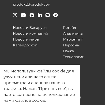
produkt@produkt.by
Новости Беларуси
Ретейл
Новости компаний
Аналитика
Новости мира
Маркетинг
Калейдоскоп
Персоны
Наука
Технологии
О нас
Мы используем файлы cookie для
Наши проекты
улучшения вашего опыта
Связь с нами
просмотра и анализа нашего
Общая политика обработки
трафика. Нажав "Принять все", вы
персональных данных
даете согласие на использование
Политика обработки файлов Cookies
нами файлов cookie.
Политика обработки персональных