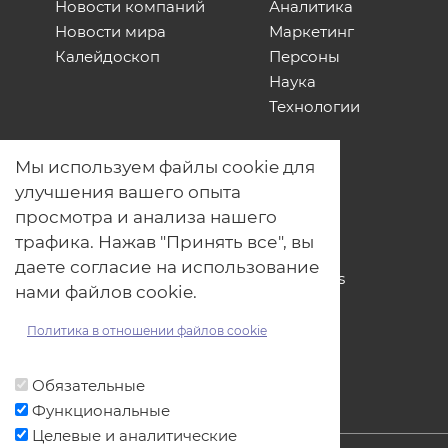
Новости компаний
Аналитика
Новости мира
Маркетинг
Калейдоскоп
Персоны
Наука
Технологии
О нас
Мы используем файлы cookie для
Наши проекты
улучшения вашего опыта
Связь с нами
просмотра и анализа нашего
Общая политика обработки
трафика. Нажав "Принять все", вы
персональных данных
даете согласие на использование
Политика обработки файлов Cookies
нами файлов cookie.
Политика обработки персональных
данных для мероприятий
Политика в отношении файлов cookie
Договор оферты
Обязательные
Функциональные
Целевые и аналитические