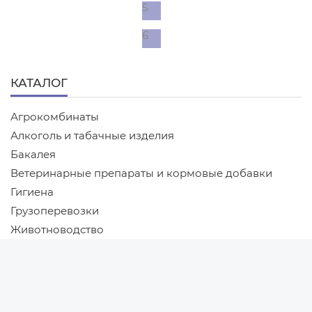
5
6
КАТАЛОГ
Агрокомбинаты
Алкоголь и табачные изделия
Бакалея
Ветеринарные препараты и кормовые добавки
Гигиена
Грузоперевозки
Животноводство
Новости
Ингредиенты и сырье для мясной промышленности
Новости Беларуси
Ингредиенты и сырье для пищевой
промышленности
Новости компаний
Кондитерские изделия
Новости мира