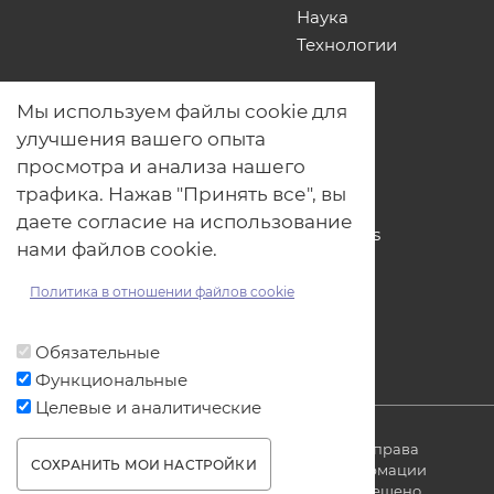
Наука
Технологии
О нас
Мы используем файлы cookie для
Наши проекты
улучшения вашего опыта
Связь с нами
просмотра и анализа нашего
Общая политика обработки
трафика. Нажав "Принять все", вы
персональных данных
даете согласие на использование
Политика обработки файлов Cookies
нами файлов cookie.
Политика обработки персональных
данных для мероприятий
Политика в отношении файлов cookie
Договор оферты
Обязательные
Функциональные
Целевые и аналитические
© ОДО «Точно-вовремя» 2007-2026. Все права
СОХРАНИТЬ МОИ НАСТРОЙКИ
защищены, любое использование информации
без ссылки на источник produkt.by запрещено.