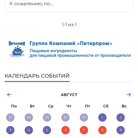
К сожалению, по…
1-1 из 1
КАЛЕНДАРЬ СОБЫТИЙ
АВГУСТ
Пн
Вт
Ср
Чт
Пт
Сб
Вс
27
28
29
30
31
1
2
3
4
5
6
7
8
9