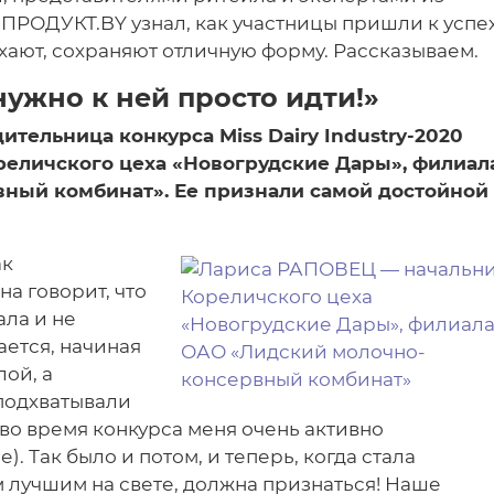
 ПРОДУКТ.BY узнал, как участницы пришли к успех
ыхают, сохраняют отличную форму. Рассказываем.
нужно к ней просто идти!»
тельница конкурса Miss Dairy Industry-2020
реличского цеха «Новогрудские Дары», филиал
ный комбинат». Ее признали самой достойной
ак
а говорит, что
ала и не
ается, начиная
лой, а
подхватывали
и во время конкурса меня очень активно
. Так было и потом, и теперь, когда стала
 лучшим на свете, должна признаться! Наше