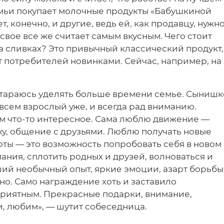
мьи покупает молочные продукты «Бабушкиной
т, конечно, и другие, ведь ей, как продавцу, нужн
свое все же считает самым вкусным. Чего стоит
а сливках? Это привычный классический продукт,
 потребителей новинками. Сейчас, например, на
тараюсь уделять больше времени семье. Сынишк
сем взрослый уже, и всегда рад вниманию.
им что-то интересное. Сама люблю движение —
ку, общение с друзьями. Люблю получать новые
соты — это возможность попробовать себя в новом
мания, сплотить родных и друзей, волноваться и
ий необычный опыт, яркие эмоции, азарт борьбы,
но. Само награждение хоть и заставило
приятным. Прекрасные подарки, внимание,
и, любим», — шутит собеседница.