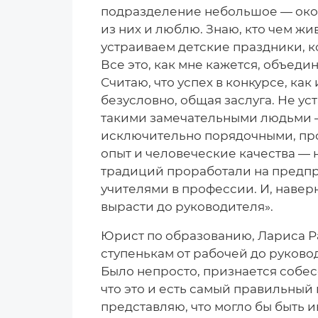
подразделение небольшое — окол
из них и люблю. Знаю, кто чем жи
устраиваем детские праздники, к
Все это, как мне кажется, объеди
Считаю, что успех в конкурсе, ка
безусловно, общая заслуга. Не ус
такими замечательными людьми —
исключительно порядочными, про
опыт и человеческие качества — 
традиций проработали на предпри
учителями в профессии. И, навер
вырасти до руководителя».
Юрист по образованию, Лариса Ра
ступенькам от рабочей до руковод
Было непросто, признается собес
что это и есть самый правильный 
представляю, что могло бы быть 