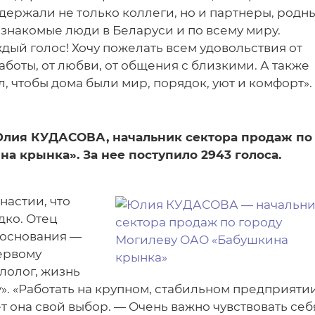
оддержали не только коллеги, но и партнеры, родн
езнакомые люди в Беларуси и по всему миру.
дый голос! Хочу пожелать всем удовольствия от
аботы, от любви, от общения с близкими. А также
л, чтобы дома были мир, порядок, уют и комфорт».
 Юлия КУДАСОВА, начальник сектора продаж по
а крынка». За нее поступило 2943 голоса.
настии, что
дко. Отец
о основания —
первому
лолог, жизнь
». «Работать на крупном, стабильном предприяти
т она свой выбор. — Очень важно чувствовать себ