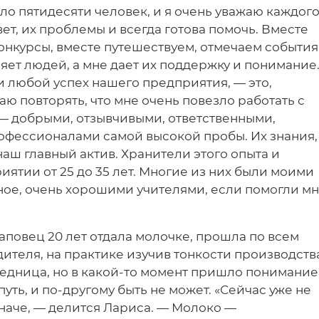
о пятидесяти человек, и я очень уважаю каждог
вет, их проблемы и всегда готова помочь. Вместе
онкурсы, вместе путешествуем, отмечаем события
няет людей, а мне дает их поддержку и понимание
к и любой успех нашего предприятия, — это,
таю повторять, что мне очень повезло работать с
 добрыми, отзывчивыми, ответственными,
фессионалами самой высокой пробы. Их знания,
наш главный актив. Хранители этого опыта и
ятии от 25 до 35 лет. Многие из них были моими
ное, очень хорошими учителями, если помогли м
повец 20 лет отдала молочке, прошла по всем
ителя, на практике изучив тонкости производств
едница, но в какой-то момент пришло понимание
путь, и по-другому быть не может. «Сейчас уже не
иначе, — делится Лариса. — Молоко —