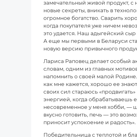
замечательный живой продукт, с 
новые секреты, вникать в технол
огромное богатство. Сварить хор
когда покупателя уже ничем невоз
это удается. Наш адыгейский сыр
А еще мы первыми в Беларуси ста
новую версию привычного продук
Лариса Раповец делает особый акц
словам, одним из главных мотиво
напомнить о своей малой Родине.
как мне кажется, хорошо ее знают.
своих сил стараюсь «продвигать» 
энергией, когда обрабатываешь е
несовременное у меня хобби, — 
вкусно готовить, печь — это возм
приносит успокоение и радость».
Победительница с теплотой и бла