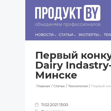
Перейти к основному содержанию
Сергей
ЛЯШКО
Если у нас есть беспривязь, все животные чипированы и
есть программа-планировщик, на проведение…
НОВОСТИ
СТАТЬИ
ЭКСПЕРТЫ
ТЕ
Первый конку
Dairy Indastr
Минске
Главная
Статьи
Технологии
Первый кон
11.02.2021 13:00