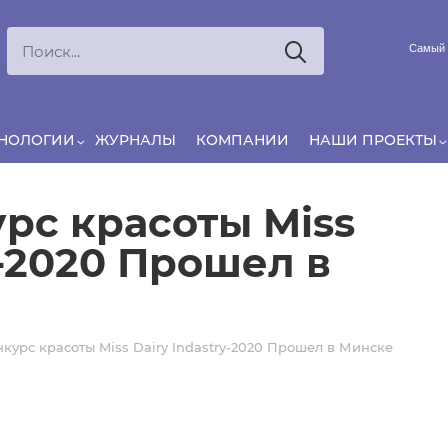
Ксения
ЯРОВАЯ
Самый 
Принято считать, что еда — источник удовольствия, и
маркетинг десятилетиями строился именно вокруг…
ХНОЛОГИИ
ЖУРНАЛЫ
КОМПАНИИ
НАШИ ПРОЕКТЫ
рс красоты Miss
y-2020 Прошел в
курс красоты Miss Dairy Indastry-2020 Прошел в Минске