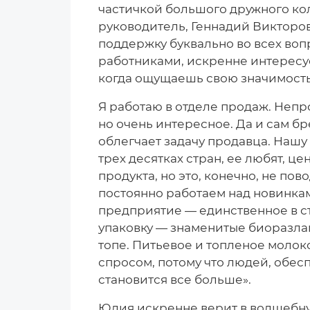
частичкой большого дружного ко
руководитель, Геннадий Викторов
поддержку буквально во всех вопр
работниками, искренне интересуе
когда ощущаешь свою значимость,
Я работаю в отделе продаж. Непр
но очень интересное. Да и сам б
облегчает задачу продавца. Нашу
трех десятках стран, ее любят, ц
продукта, но это, конечно, не по
постоянно работаем над новинка
предприятие — единственное в с
упаковку — знаменитые биоразлаг
топе. Питьевое и топленое молоко
спросом, потому что людей, обе
становится все больше».
Юлия искренне верит в волшебную