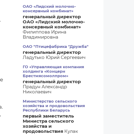
о
ОАО «Лидский молочно-
консервный комбинат»
генеральный директор
.
ОАО «Лидский молочно-
.
консервный комбинат»
Филиппова Ирина
Владимировна
ОАО "Птицефабрика "Дружба"
генеральный директор
Ладутько Юрий Сергеевич
ГО «Управляющая компания
холдинга «Концерн
Брестмясомолпром»
не
генеральный директор
Прадун Александр
Николаевич
Министерство сельского
хозяйства и продовольствия
а.
Республики Беларусь
,
первый заместитель
Министра сельского
хозяйства и
продовольствия
Кулак