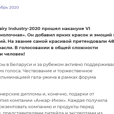
абрь 2020
iry Industry-2020 прошел накануне VI
молочная». Он добавил ярких красок и эмоций 
й. На звание самой красивой претендовали 48
асли. В голосовании в общей сложности
и человек!
еры в Беларуси и за рубежом активно поддержива
них голоса. Чествование и торжественное
ульминацией гала-ужина в рамках форума
ерские дипломы и, конечно, подарки от
тия компании «Анкар-Имэк». Каждая получила
презентовать компанию и продукты перед
, представителями ритейла и экспертами из