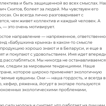
ллектива и быть защищенной во всех смыслах. Н
ич Скитов, болеет за людей. Мы чувствуем его
осах. Он всегда лично разговаривает с
тся, чем живет коллектив и каждый человек. А
 — это очень мотивирует.
остое направление — напряженное, ответственно
ренд «Бабушкина крынка» в каком-то смысле
 продукцию хорошо знают и в Беларуси, и еще в
енят и покупают с удовольствием. Имя идет вперед
вод расслабляться. Мы никогда не останавливаемся
ми, следим за мировыми тенденциями. Наше
тране, которое широко применяет экологичную
аемые кувшины. Они — наша гордость, и всегда в
, кефир, ряженка, йогурт в экотаре пользуются
спокоенных экологическими проблемами,
 силу молока и считает, что работает на лучшем 