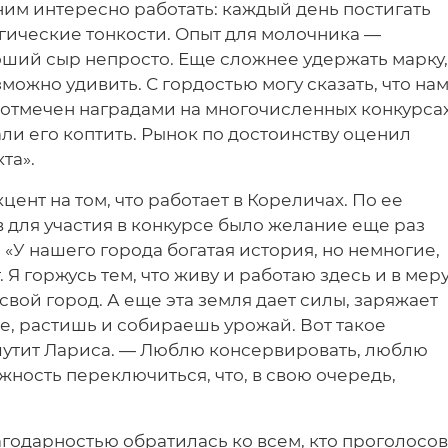
ним интересно работать: каждый день постигать
огические тонкости. Опыт для молочника —
оший сыр непросто. Еще сложнее удержать марку,
можно удивить. С гордостью могу сказать, что на
 отмечен наградами на многочисленных конкурсах
ли его коптить. Рынок по достоинству оценил
та».
ент на том, что работает в Кореличах. По ее
в для участия в конкурсе было желание еще раз
 «У нашего города богатая история, но немногие,
 Я горжусь тем, что живу и работаю здесь и в мер
свой город. А еще эта земля дает силы, заряжает
е, растишь и собираешь урожай. Вот такое
шутит Лариса. — Люблю консервировать, люблю
ожность переключиться, что, в свою очередь,
годарностью обратилась ко всем, кто проголосо