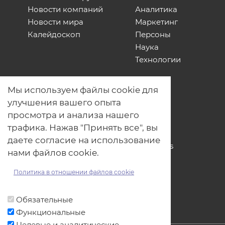
Новости компаний
Аналитика
Новости мира
Маркетинг
Калейдоскоп
Персоны
Наука
Технологии
О нас
Мы используем файлы cookie для
Наши проекты
улучшения вашего опыта
Связь с нами
просмотра и анализа нашего
Общая политика обработки
трафика. Нажав "Принять все", вы
персональных данных
даете согласие на использование
Политика обработки файлов Cookies
нами файлов cookie.
Политика обработки персональных
данных для мероприятий
Политика в отношении файлов cookie
Договор оферты
Обязательные
Функциональные