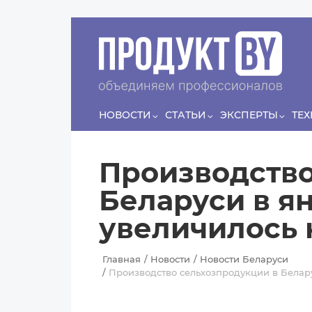
Перейти к основному содержанию
Сергей
ЛЯШКО
Если у нас есть беспривязь, все животные
Прин
чипированы и есть программа-планировщик, на
проведение…
НОВОСТИ
СТАТЬИ
ЭКСПЕРТЫ
ТЕ
Производство
Беларуси в я
увеличилось 
Главная
Новости
Новости Беларуси
Производство сельхозпродукции в Белару