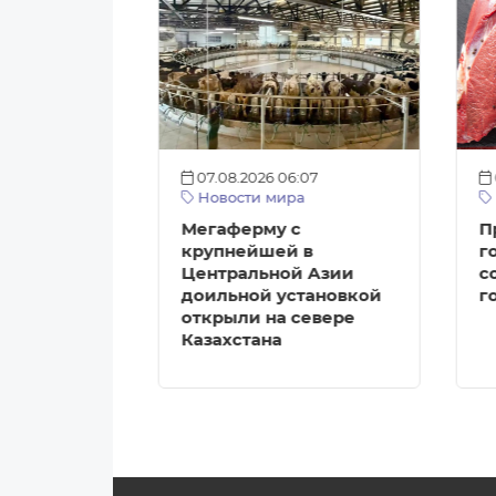
:12
07.08.2026 06:07
а
Новости мира
агазинов с
Мегаферму с
П
ми
крупнейшей в
г
Центральной Азии
с
ткрыть в
доильной установкой
г
е
открыли на севере
Казахстана