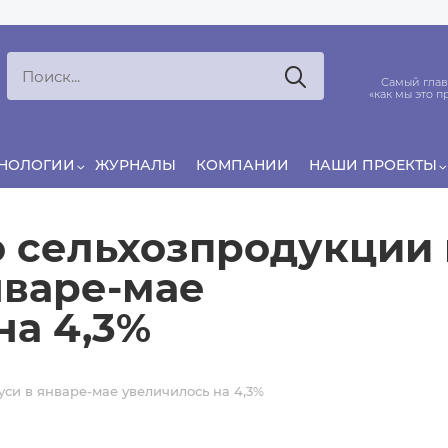
Ксения
ЯРОВАЯ
ято считать, что еда — источник удовольствия,
Самый глав
и маркетинг десятилетиями строился именно
«как мы это п
вокруг…
ХНОЛОГИИ
ЖУРНАЛЫ
КОМПАНИИ
НАШИ ПРОЕКТЫ
 сельхозпродукции 
нваре-мае
на 4,3%
си в январе-мае увеличилось на 4,3%