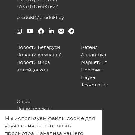
+375 (17) 396-53-22
produkt@produkt.by
Новости Беларуси
Ретейл
Новости компаний
Аналитика
Новости мира
Маркетинг
Калейдоскоп
Персоны
Наука
Технологии
О нас
Наши проекты
Связь с нами
Мы используем файлы cookie для
Общая политика обработки
улучшения вашего опыта
персональных данных
просмотра и анализа нашего