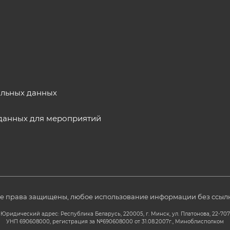
альных данных
данных для мероприятий
се права защищены, любое использование информации без ссылк
Юридический адрес: Республика Беларусь, 220005, г. Минск, ул. Платонова, 22-707
УНП 690608000, регистрация за №690608000 от 31.08.2007г., Миноблисполком