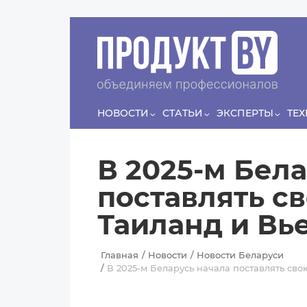
Перейти к основному содержанию
Сергей
ЛЯШКО
Если у нас есть беспривязь, все животные чипированы и
есть программа-планировщик, на проведение…
НОВОСТИ
СТАТЬИ
ЭКСПЕРТЫ
ТЕ
В 2025-м Бел
поставлять с
Таиланд и Вь
Главная
Новости
Новости Беларуси
В 2025-м Беларусь начала поставлять сво