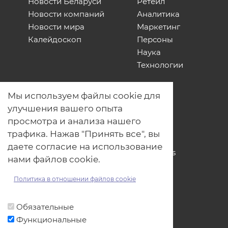
Новости Беларуси
Ретейл
Новости компаний
Аналитика
Новости мира
Маркетинг
Калейдоскоп
Персоны
Наука
Технологии
О нас
Мы используем файлы cookie для
Наши проекты
улучшения вашего опыта
Связь с нами
просмотра и анализа нашего
Общая политика обработки
трафика. Нажав "Принять все", вы
персональных данных
даете согласие на использование
Политика обработки файлов Cookies
нами файлов cookie.
Политика обработки персональных
данных для мероприятий
Политика в отношении файлов cookie
Договор оферты
Обязательные
Функциональные