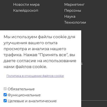
Новости мира
Маркетинг
Калейдоскоп
Персоны
Наука
Технологии
О нас
Мы используем файлы cookie для
Наши проекты
улучшения вашего опыта
Связь с нами
просмотра и анализа нашего
Общая политика обработки
трафика. Нажав "Принять все", вы
персональных данных
даете согласие на использование
Политика обработки файлов Cookies
нами файлов cookie.
Политика обработки персональных
данных для мероприятий
Политика в отношении файлов cookie
Договор оферты
Обязательные
Функциональные
Целевые и аналитические