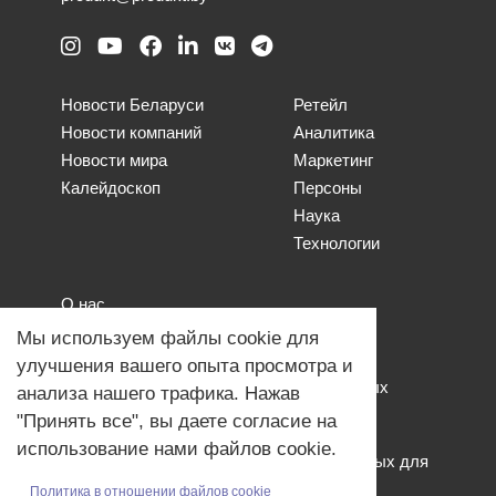
Новости Беларуси
Ретейл
Новости компаний
Аналитика
Новости мира
Маркетинг
Калейдоскоп
Персоны
Наука
Технологии
О нас
Наши проекты
Мы используем файлы cookie для
Связь с нами
улучшения вашего опыта просмотра и
Общая политика обработки персональных
анализа нашего трафика. Нажав
данных
"Принять все", вы даете согласие на
Политика обработки файлов Cookies
использование нами файлов cookie.
Политика обработки персональных данных для
мероприятий
Политика в отношении файлов cookie