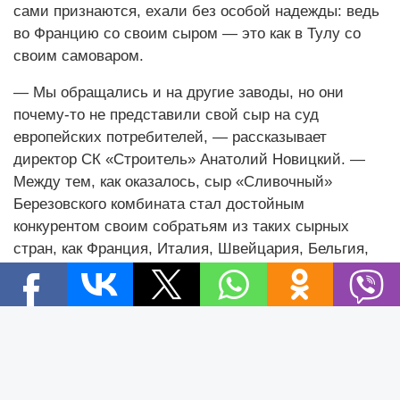
сами признаются, ехали без особой надежды: ведь
во Францию со своим сыром — это как в Тулу со
своим самоваром.
— Мы обращались и на другие заводы, но они
почему-то не представили свой сыр на суд
европейских потребителей, — рассказывает
директор СК «Строитель» Анатолий Новицкий. —
Между тем, как оказалось, сыр «Сливочный»
Березовского комбината стал достойным
конкурентом своим собратьям из таких сырных
стран, как Франция, Италия, Швейцария, Бельгия,
Австрия, Уэльс, Шотландия. Сыры европейских
производителей специфические, на любителя: с
плесенью, запахом, то горькие, то соленые.
Новости
Желающих отведать нашего сыра было больше
Новости Беларуси
всех, при этом он пришелся по вкусу детям.
Новости компаний
Новости мира
Народное признание продукции всегда приятно