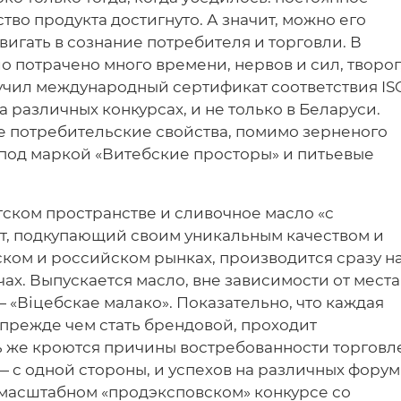
ство продукта достигнуто. А значит, можно его
вигать в сознание потребителя и торговли. В
ло потрачено много времени, нервов и сил, творог
олучил международный сертификат соответствия IS
а различных конкурсах, и не только в Беларуси.
ие потребительские свойства, помимо зерненого
 под маркой «Витебские просторы» и питьевые
етском пространстве и сливочное масло «с
кт, подкупающий своим уникальным качеством и
ком и российском рынках, производится сразу н
ичах. Выпускается масло, вне зависимости от места
«Віцебскае малако». Показательно, что каждая
 прежде чем стать брендовой, проходит
ь же кроются причины востребованности торговл
 с одной стороны, и успехов на различных форум
 масштабном «прод­эксповском» конкурсе со