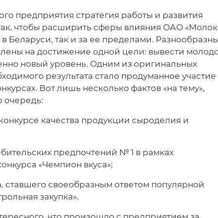
кого предприятия стратегия работы и развития
так, чтобы расширить сферы влияния ОАО «Молок
 в Беларуси, так и за ее пределами. Разнообразн
лены на достижение одной цели: вывести молод
енно новый уровень. Одним из оригинальных
ходимого результата стало продуманное участие
курсах. Вот лишь несколько фактов «на тему»,
ю очередь:
 конкурсе качества продукции сыроделия и
ебительских предпочтений № 1 в рамках
онкурса «Чемпион вкуса»;
ма, ставшего своеобразным ответом популярной
рольная закупка».
нтересного, что произошло с предприятием за