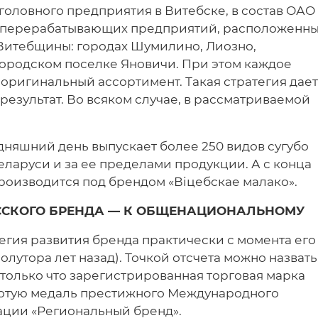
оловного предприятия в Витебске, в состав ОАО
коперерабатывающих предприятий, расположенн
 Витебщины: городах Шумилино, Лиозно,
 городском поселке Яновичи. При этом каждое
оригинальный ассортимент. Такая стратегия дает
результат. Во всяком случае, в рассматриваемой
дняшний день выпускает более 250 видов сугубо
еларуси и за ее пределами продукции. А с конца
производится под брендом «Віцебскае малако».
УССКОГО БРЕНДА — К ОБЩЕНАЦИОНАЛЬНОМУ
егия развития бренда практически с момента его
олутора лет назад). Точкой отсчета можно назвать
а только что зарегистрированная торговая марка
лотую медаль престижного Международного
ации «Региональный бренд».