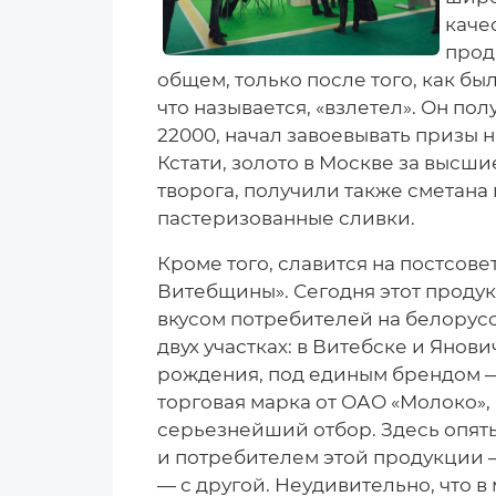
каче
прод
общем, только после того, как бы
что называется, «взлетел». Он п
22000, начал завоевывать призы н
Кстати, золото в Москве за высш
творога, получили также сметана
пастеризованные сливки.
Кроме того, славится на постсов
Витебщины». Сегодня этот проду
вкусом потребителей на белорусс
двух участках: в Витебске и Янов
рождения, под единым брендом — 
торговая марка от ОАО «Молоко»,
серьезнейший отбор. Здесь опят
и потребителем этой продукции —
— с другой. Неудивительно, что в