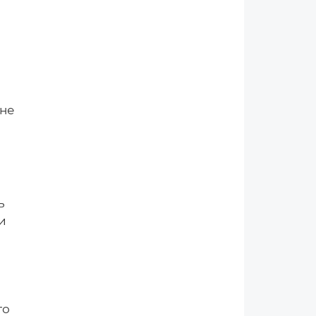
 не
ь
и
то