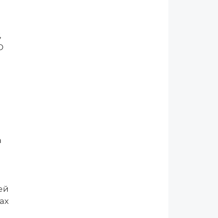
,
O
а
ей
ах