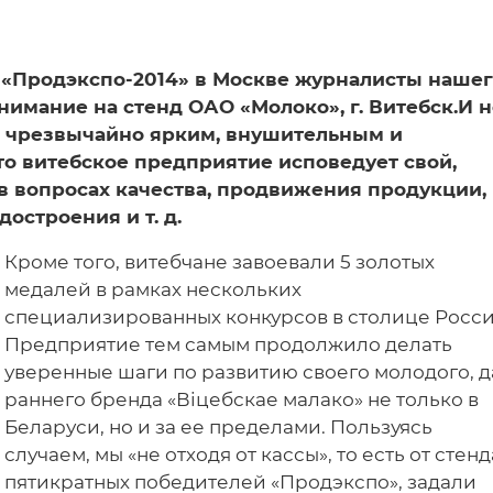
«Прод­экспо-2014» в Москве журналисты наше
имание на стенд ОАО «Молоко», г. Витебск.И н
он чрезвычайно ярким, внушительным и
то витебское предприятие исповедует свой,
в вопросах качества, продвижения продукции,
остроения и т. д.
Кроме того, витебчане завоевали 5 золотых
медалей в рамках нескольких
специализированных конкурсов в столице Росси
Предприятие тем самым продолжило делать
уверенные шаги по развитию своего молодого, д
раннего бренда «Віцебскае малако» не только в
Беларуси, но и за ее пределами. Пользуясь
случаем, мы «не отходя от кассы», то есть от стенд
пятикратных победителей «Продэкспо», задали