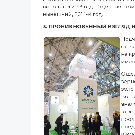
неполный 2013 год. Отдельно стоит
нынешний, 2014-й год.
3. ПРОНИКНОВЕННЫЙ ВЗГЛЯД 
Подч
стал
на к
имен
Отде
зерн
золо
Во-п
анал
этог
прод
пред
широ