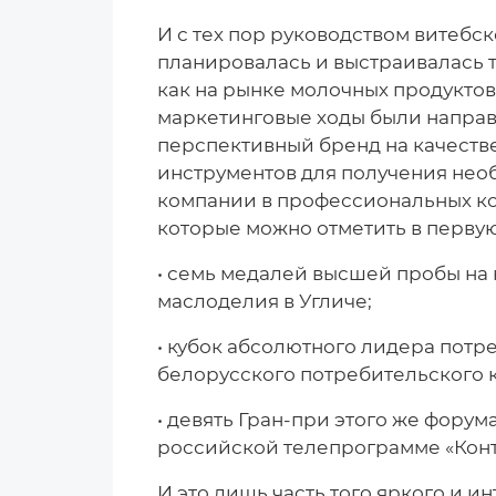
И с тех пор руководством витебс
планировалась и выстраивалась 
как на рынке молочных продуктов
маркетинговые ходы были направ
перспективный бренд на качеств
инструментов для получения необ
компании в профессиональных кон
которые можно отметить в перву
• семь медалей высшей пробы на
маслоделия в Угличе;
• кубок абсолютного лидера потр
белорусского потребительского к
• девять Гран-при этого же фору
российской телепрограмме «Конт
И это лишь часть того яркого и и