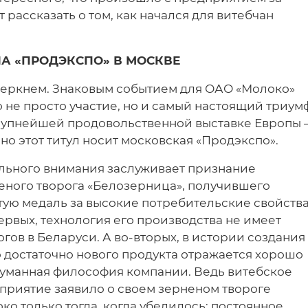
 рассказать о том, как начался для витебчан
НА «ПРОДЭКСПО» В МОСКВЕ
еркнем. Знаковым событием для ОАО «Молоко»
о не просто участие, но и самый настоящий триум
рупнейшей продовольственной выставке Европы
но этот титул носит московская «Продэкспо».
льного внимания заслуживает признание
еного творога «Белозерница», получившего
тую медаль за высокие потребительские свойства
ервых, технология его производства не имеет
огов в Беларуси. А во-вторых, в истории создания
о достаточно нового продукта отражается хорошо
уманная философия компании. Ведь витебское
приятие заявило о своем зерненом твороге
ко только тогда, когда убедилось: постоянное