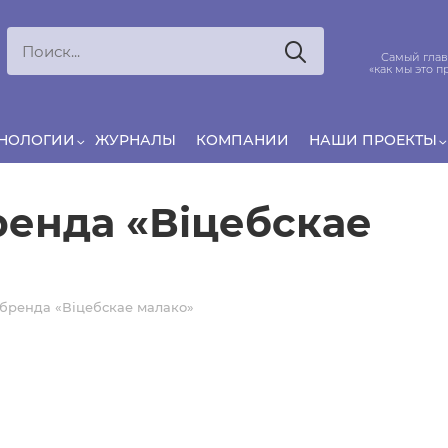
Ксения
ЯРОВАЯ
ято считать, что еда — источник удовольствия,
Самый глав
и маркетинг десятилетиями строился именно
«как мы это п
вокруг…
ХНОЛОГИИ
ЖУРНАЛЫ
КОМПАНИИ
НАШИ ПРОЕКТЫ
ренда «Віцебскае
 бренда «Віцебскае малако»