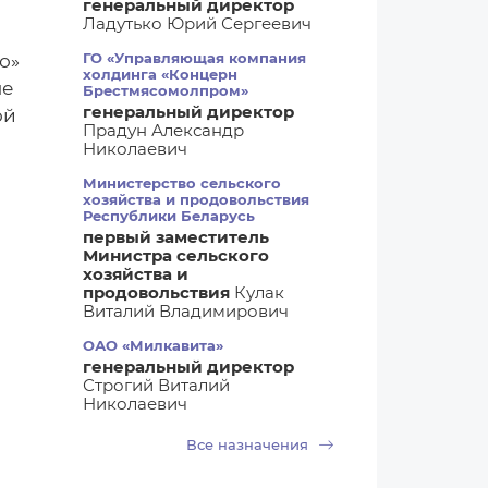
генеральный директор
Ладутько Юрий Сергеевич
ГО «Управляющая компания
о»
холдинга «Концерн
ые
Брестмясомолпром»
генеральный директор
ой
Прадун Александр
Николаевич
Министерство сельского
хозяйства и продовольствия
Республики Беларусь
первый заместитель
Министра сельского
хозяйства и
продовольствия
Кулак
Виталий Владимирович
ОАО «Милкавита»
генеральный директор
Строгий Виталий
Николаевич
Все назначения