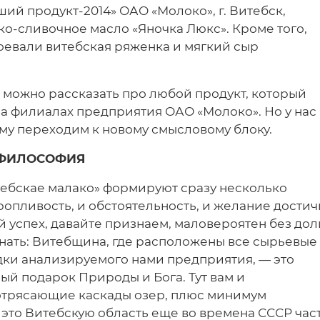
й продукт-2014» ОАО «Молоко», г. Витебск,
ко-сливочное масло «Яночка Люкс». Кроме того,
оевали витебская ряженка и мягкий сыр
и можно рассказать про любой продукт, который
на филиалах предприятия ОАО «Молоко». Но у нас
ому переходим к новому смысловому блоку.
 ФИЛОСОФИЯ
цебскае малако» формируют сразу несколько
ропливость, и обстоятельность, и желание достич
й успех, давайте признаем, маловероятен без дол
знать: Витебщина, где расположены все сырьевые
ки анализируемого нами предприятия, — это
ый подарок Природы и Бога. Тут вам и
потрясающие каскады озер, плюс минимум
это Витебскую область еще во времена СССР час