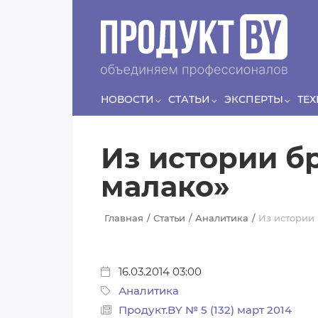
Перейти к основному содержанию
Сергей
ЛЯШКО
Если у нас есть беспривязь, все животные
Прин
чипированы и есть программа-планировщик, на
проведение…
НОВОСТИ
СТАТЬИ
ЭКСПЕРТЫ
ТЕ
Из истории б
малако»
Главная
Статьи
Аналитика
Из истории
16.03.2014 03:00
Аналитика
Продукт.BY № 5 (132) март 2014