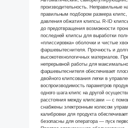
производительность. Неправильные н
правильным подбором размера клипс,
давления обжатия клипсы.
R-
ID клипс
до предотвращения возможности прони
последней клипсы для выработки полн
«плиссировка» оболочки и чистые хво
фаршевытеснителя. Прочность и долг
высокотехнологичных материалов. Пр
непрерывной работы для максимально
фаршевытеснителя обеспечивает плос
двойного клипсования легки в управл
воспроизводимость параметров продук
одного шага клипс на другой осущест
расстояния между клипсами — с помо
снабжены электронным колесом управл
калибровки для продукта обеспечивает
безопасны для оператора — пуск перв