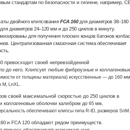
овым стандартам
по безопасности и гигиене, например, С
маты двойного клипсования
FCA
160
для диаметров 38–160
для диаметров 24–120 мм и до 250 циклов в минуту.
изированы для получения плоских концов батонов колбас
онов. Централизованная смазочная система обеспечивает
сть.
0 превосходит своей непревзойденной
ло до него. Клипсует любые фиброузные и коллагеновы
исимости от толщины материала) искусственные — до
160 мм
в М,
LnXL.
ров своей максимальной скоростью до 250 циклов
в
и коллагеновые оболочки калибром до
65 мм
,
версальность обеспечивают клипсы типа
R-
ID, размеров
SnM.
160 и
FCA 120
обладают рядом преимуществ.
я процесс обеспечивает максимальную