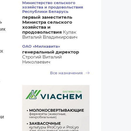
Министерство сельского
хозяйства и продовольствия
Республики Беларусь
первый заместитель
ь
Министра сельского
хозяйства и
чик
продовольствия
Кулак
Виталий Владимирович
ОАО «Милкавита»
ых
генеральный директор
Строгий Виталий
Николаевич
Все назначения
,
с
ки