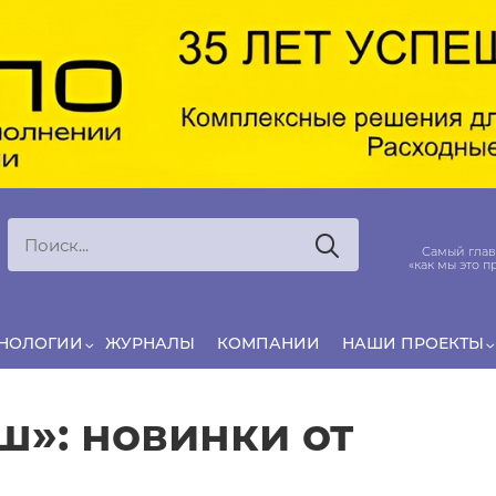
Ксения
ЯРОВАЯ
ято считать, что еда — источник удовольствия,
Самый глав
и маркетинг десятилетиями строился именно
«как мы это п
вокруг…
ХНОЛОГИИ
ЖУРНАЛЫ
КОМПАНИИ
НАШИ ПРОЕКТЫ
»: новинки от