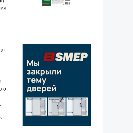
иц
ния
до
е
ого
,
е