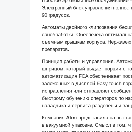
Простое эргономичное обслуживание —
Электронный блок управления полнос
90 градусов.
Автоматы двойного клипсования бесш
санобработки. Обеспечена оптимальна
съемным крышкам корпуса. Нержавею
препаратов.
Принцип работы и управления. Автом
шприцом, который выдает порции с то
автоматизация
FCA обеспечивает пос
заложенных в дисплей
Easy
touch па
исправления или отправляет сообщен
быстрому обучению операторов по на
наладчика и сервиса разделены и за
Компания
Almi
представила на выстав
в вакуумной упаковке. Смысл в том, 