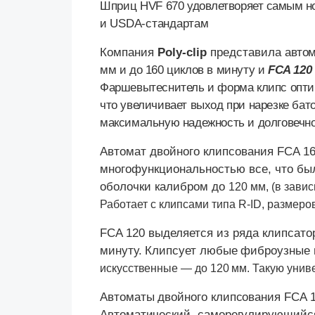
Шприц
HVF 670
удовлетворяет самым н
и
USDA-стандартам
Компания
Poly
-
clip
представила
авто
мм и до 160 циклов в минуту и
FCA
120
Фаршевытеснитель и форма клипс оптим
что увеличивает выход при нарезке бат
максимальную надежность и долговечно
Автомат двойного клипсования
FCA 16
многофункциональностью все, что бы
оболочки калибром до
120 мм
, (в зав
Работает с клипсами типа
R-
ID, размеро
FCA 120 выделяется из ряда клипсато
минуту. Клипсует любые фиброузные 
искусственные — до
120 мм
. Такую уни
Автоматы двойного клипсования
FCA 
Автоматический, саморегулирующийс