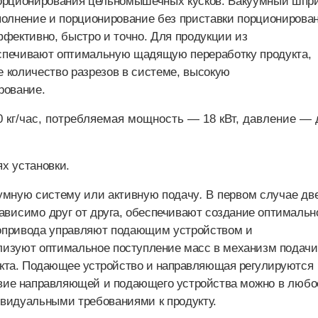
порционирования цельномышечных кусков. Вакуумный шпр
полнение и порционирование без приставки порционирова
ффективно, быстро и точно. Для продукции из
спечивают оптимальную щадящую переработку продукта,
 количество разрезов в системе, высокую
рование.
 кг/час, потребляемая мощность — 18 кВт, давление — 
х установки.
умную систему или активную подачу
.
В первом случае дв
зависимо друг
от друга, обеспечивают создание оптимальн
опривода управляют подающим устройством и
ализуют оптимальное
поступление масс в механизм подачи
кта.
Подающее устройство и направляющая регулируются
вие направляющей и подающего устройства
можно в любо
видуальными требованиями к продукту.