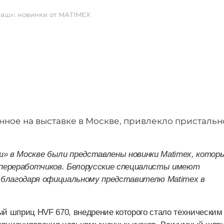
аш»: новинки от MATIMEX
нное на выставке в Москве, привлекло пристальн
» в Москве были представлены новинки
Matimex
, котор
опереработчиков. Белорусские специалисты имеют
у благодаря официальному представителю
Matimex
в
ый шприц
HVF 670
,
внедрение которого стало техническим