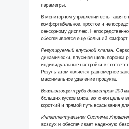
параметры.
В мониторном управлении есть такая оп
к
омфортабельное, простое и непосредс
сенсорному дисплею. Непосредственное
обеспечивается еще больший комфорт 
Регулируемый впускной клапан
.
Серв
динамически, впускная щель воронки 
индивидуальные
настройки в соответс
Результатом является равномерное за
максимальное удаление продукта.
Всасывающая труба
диаметром
200 м
больших кусков мяса,
включая целые в
к
ороткий и прямой путь всасывания д
Интеллектуальная Система
Управле
воздух и обеспечивает надежную безо