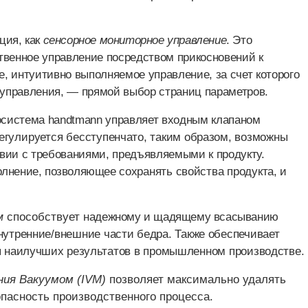
ция, как
сенсорное мониторное управление
. Это
твенное управление посредством прикосновений к
, интуитивно выполняемое управление, за счет которого
управления, — прямой выбор страниц параметров.
осистема
handtmann
управляет входным клапаном
регулируется
бесступенчато, таким образом, возможны
твии с требованиями, предъявляемыми к продукту.
полнение, позволяющее
сохранять свойства продукта, и
способствует н
адежному и щадящему всасыванию
м
нутренние/внешние части бедра. Также обеспечивает
ля наилучших
результатов в промышленном производстве.
ния Вакуумом (
IVM
)
позволяет максимально удалять
пасность производственного процесса.