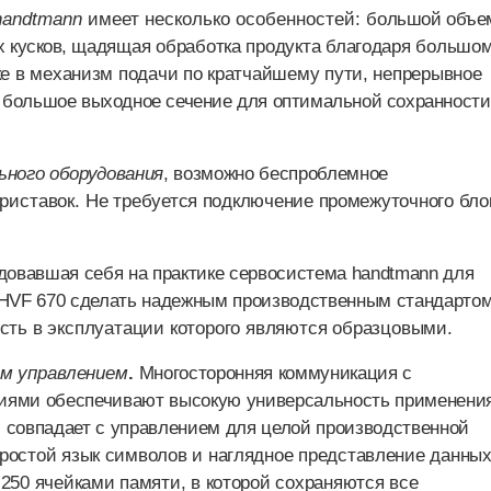
handtmann
имеет несколько особенностей: б
ольшой объе
 кусков, щ
адящая обработка продукта благодаря большо
е в механизм подачи по кратчайшему пути, н
епрерывное
 б
ольшое выходное сечение для оптимальной сохранности
ьного
оборудования
, в
озможно беспроблемное
приставок.
Не требуется подключение промежуточного бло
довавшая себя на практике сервосистема
handtmann
для
HVF
670 сделать надежным производственным стандартом
ость в эксплуатации которого являются образцовыми.
м управлением
.
Многосторонняя коммуникация с
иями обеспечивают высокую универсальность применени
 совпадает с управлением для целой производственной
ростой язык символов и наглядное представление данных
50 ячейками памяти, в которой сохраняются все