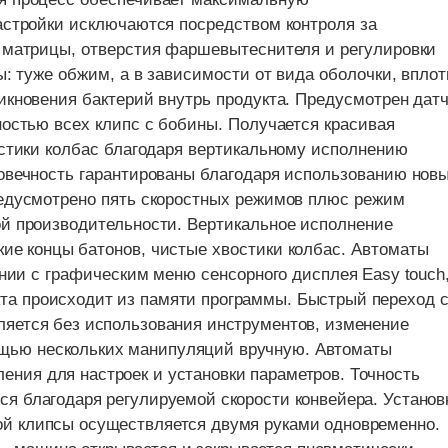
астройки исключаются посредством контроля за
 матрицы, отверстия фаршевытеснителя и регулировки
ы: туже обжим, а в зависимости от вида оболочки, вплот
кновения бактерий внутрь продукта. Предусмотрен дат
остью всех клипс с бобины. Получается красивая
стики колбас благодаря вертикальному исполнению
овечность гарантированы благодаря использованию нов
едусмотрено пять скоростных режимов плюс режим
й производительности.
Вертикальное исполнение
кие концы
батонов, чистые хвостики колбас. Автоматы
ении с графическим меню сенсорного
дисплея
Easy
touch
та происходит из памяти программы. Быстрый переход 
вляется без использования инструментов, изменение
щью нескольких манипуляций вручную. Автоматы
ения для настроек и установки параметров. Точность
ся благодаря регулируемой скорости конвейера. Установ
ой клипсы осуществляется двумя руками одновременно.