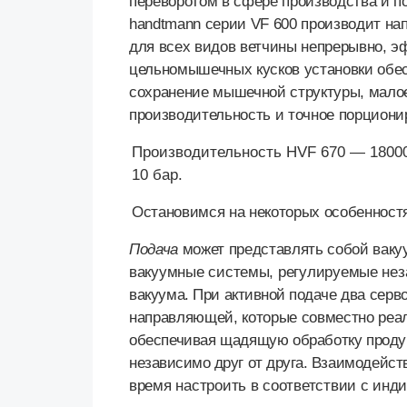
переворотом в сфере производства и 
handtmann серии
VF 600 производит на
для всех видов ветчины непрерывно, э
цельномышечных кусков установки обе
сохранение мышечной структуры, малое
производительность и точное порциони
Производительность
HVF 670
— 18000
10 бар.
Остановимся на некоторых особенностя
Подача
может представлять собой ваку
вакуумные системы, регулируемые не
вакуума.
При активной подаче д
ва серв
направляющей, которые совместно ре
обеспечивая щадящую обработку проду
независимо друг от друга.
Взаимодейст
время настроить в соответствии с
инди