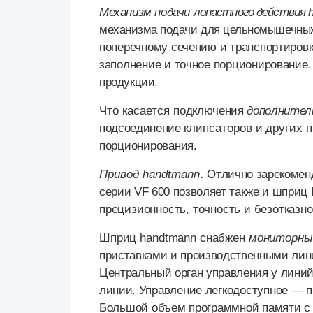
Механизм подачи
лопастного действия
механизма подачи для цельномышечных
поперечному сечению и транспортировк
заполнение и точное порционирование,
продукции.
Что касается п
одключения
дополнител
подсоединение
клипсаторов и других 
порционирования.
Привод
handtmann
.
О
тлично зарекомен
серии
VF
600 позволяет также и шприц
прецизионность, точность и безотказн
Шприц
handtmann
снабжен
мониторны
приставками и производственными лин
Центральный орган управления у линий
линии.
Управление легкодоступное — п
Большой объем программной памяти с 2