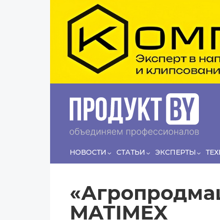
Перейти к основному содержанию
Сергей
ЛЯШКО
Если у нас есть беспривязь, все животные
Прин
чипированы и есть программа-планировщик, на
проведение…
НОВОСТИ
СТАТЬИ
ЭКСПЕРТЫ
ТЕ
«Агропродмаш
MATIMEX