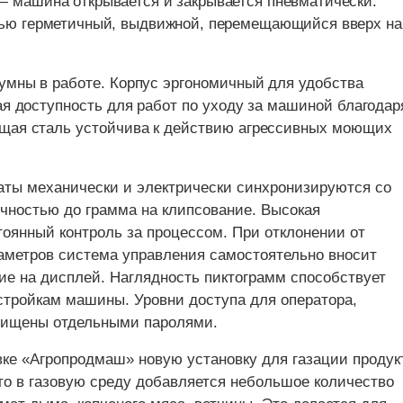
 машина открывается и закрывается пневматически.
тью герметичный, выдвижной, перемещающийся вверх на
умны в работе. Корпус эргономичный для удобства
я доступность для работ по уходу за машиной благодар
щая сталь устойчива к действию агрессивных моющих
аты механически и электрически синхронизируются со
чностью до грамма на клипсование. Высокая
тоянный контроль за процессом. При отклонении от
раметров система управления самостоятельно вносит
ие на дисплей. Наглядность пиктограмм способствует
стройкам машины. Уровни доступа для оператора,
щищены отдельными паролями.
ке «Агропродмаш» новую установку для газации продук
что в газовую среду добавляется небольшое количество