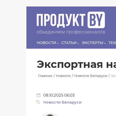
Перейти к основному содержанию
Сергей
ЛЯШКО
Если у нас есть беспривязь, все животные чипированы и
есть программа-планировщик, на проведение…
НОВОСТИ
СТАТЬИ
ЭКСПЕРТЫ
ТЕ
Экспортная н
Главная
Новости
Новости Беларуси
Эк
08.10.2025 06:03
Новости Беларуси