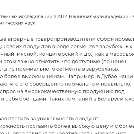
стемных исследований в АПК Национальной академии н
омических наук
ные аграрные товаропроизводители сформирова
 своих продуктов в ряде сегментов зарубежных
ный, мясной, кондитерский и др.) как в массово
 этом важно отметить, что доступные (по цене)
кты из премиального сегмента в зарубежных
но более высоким ценам. Например, в Дубае наши
таю, что это совершенно нормально и правильно.
спрос на высококачественную продукцию под
 себя брендами. Таких компаний в Беларуси уж
вая платить за уникальность продукта.
можность поставить более высокую цену и с боле
е многое зависит от креативности, маркетинга,