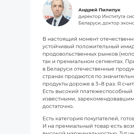
Андрей Пилипук
директор Института си
Беларуси, доктор экон
В настоящий момент отечествен
устойчивый положительный имидж
продовольственных рынков (молоч
так и премиальном сегментах. При
в Беларуси отечественные проду
странах продаются по значитель
продукты дороже в 3–8 раз. Я счи
Есть высокий платежеспособный 
известными, зарекомендовавшими
достаточно.
Есть категория покупателей, гото
И на премиальный товар есть воз
высокой маржинальностью. Тут уж