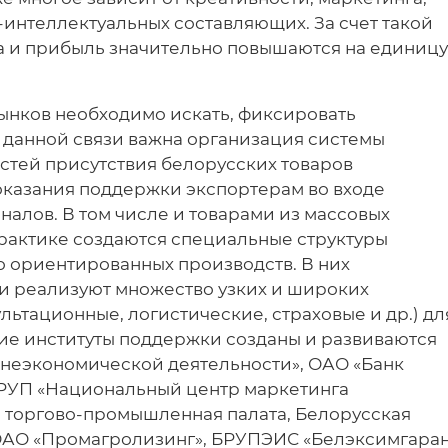
интеллектуальных составляющих. За счет такой
а и прибыль значительно повышаются на единицу
ынков необходимо искать, фиксировать
В данной связи важна организация системы
стей присутствия белорусских товаров
оказания поддержки экспортерам во входе
алов. В том числе и товарами из массовых
практике создаются специальные структуры
о ориентированных производств. В них
и реализуют множество узких и широких
льтационные, логистические, страховые и др.) дл
кие институты поддержки созданы и развиваются
шнеэкономической деятельности», ОАО «Банк
 РУП «Национальный центр маркетинга
я торгово-промышленная палата, Белорусская
ОАО «Промагролизинг», БРУПЭИС «Белэксимгаран