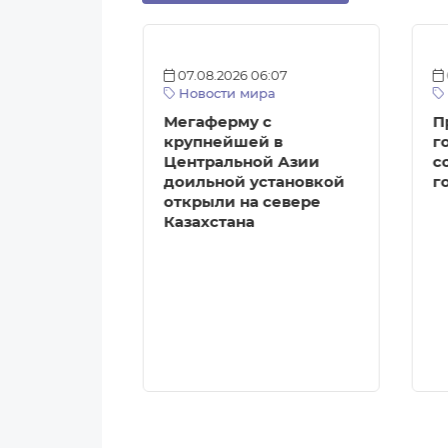
:12
07.08.2026 06:07
а
Новости мира
агазинов с
Мегаферму с
П
ми
крупнейшей в
г
Центральной Азии
с
ткрыть в
доильной установкой
г
е
открыли на севере
Казахстана