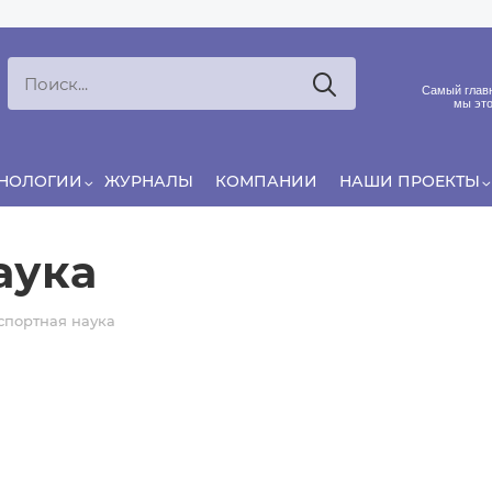
Ксения
ЯРОВАЯ
Принято считать, что еда — источник удовольствия, и
Самый главн
маркетинг десятилетиями строился именно вокруг…
мы это
ХНОЛОГИИ
ЖУРНАЛЫ
КОМПАНИИ
НАШИ ПРОЕКТЫ
аука
спортная наука