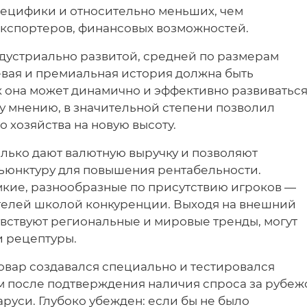
 специфики и относительно меньших, чем
экспортеров, финансовых возможностей.
ндустриально развитой, средней по размерам
евая и премиальная история должна быть
ак она может динамично и эффективно развиваться
у мнению, в значительной степени позволил
 хозяйства на новую высоту.
олько дают валютную выручку и позволяют
ъюнктуру для повышения рентабельности.
кие, разнообразные по присутствию игроков —
телей школой конкуренции. Выходя на внешний
увствуют региональные и мировые тренды, могут
и рецептуры.
товар создавался специально и тестировался
ом после подтверждения наличия спроса за рубе
аруси. Глубоко убежден: если бы не было