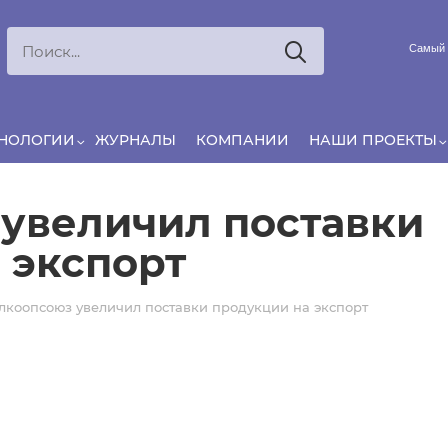
Ксения
ЯРОВАЯ
Самый 
Принято считать, что еда — источник удовольствия, и
маркетинг десятилетиями строился именно вокруг…
ХНОЛОГИИ
ЖУРНАЛЫ
КОМПАНИИ
НАШИ ПРОЕКТЫ
увеличил поставки
 экспорт
лкоопсоюз увеличил поставки продукции на экспорт