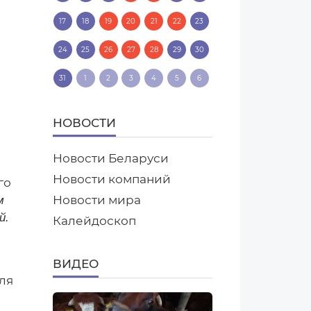
17
18
19
20
21
22
23
24
25
26
27
28
29
30
31
1
2
3
4
5
6
НОВОСТИ
Новости Беларуси
Новости компаний
го
Новости мира
м
й.
Калейдоскоп
ВИДЕО
ля