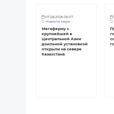
:12
07.08.2026 06:07
а
Новости мира
агазинов с
Мегаферму с
П
ми
крупнейшей в
г
Центральной Азии
с
ткрыть в
доильной установкой
г
е
открыли на севере
Казахстана