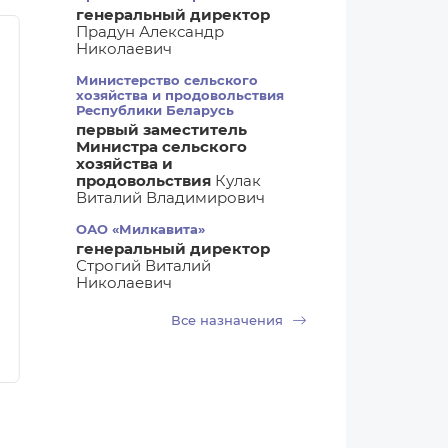
генеральный директор
Прадун Александр
Николаевич
Министерство сельского
хозяйства и продовольствия
Республики Беларусь
первый заместитель
Министра сельского
хозяйства и
продовольствия
Кулак
06.08.2026 06:12
06.08.2026 06
Виталий Владимирович
Новости Беларуси
Новости ком
ОАО «Милкавита»
Вступили в силу новые
Солигорска
генеральный директор
ветеринарно-
птицефабри
Строгий Виталий
санитарные правила
обещает уди
Николаевич
для организаций
покупателе
мясопереработки
куриными я
Все назначения
голубого и 
цвета