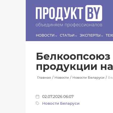
Перейти к основному содержанию
Сергей
ЛЯШКО
Если у нас есть беспривязь, все животные чипированы и
есть программа-планировщик, на проведение…
НОВОСТИ
СТАТЬИ
ЭКСПЕРТЫ
ТЕ
Белкоопсоюз 
продукции на
Главная
Новости
Новости Беларуси
Бе
02.07.2026 06:07
Новости Беларуси