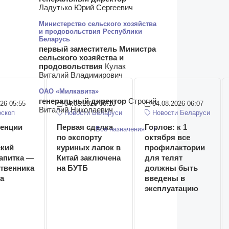
Ладутько Юрий Сергеевич
Министерство сельского хозяйства
и продовольствия Республики
Беларусь
первый заместитель Министра
сельского хозяйства и
продовольствия
Кулак
Виталий Владимирович
ОАО «Милкавита»
генеральный директор
Строгий
26 05:55
04.08.2026 06:10
04.08.2026 06:07
Виталий Николаевич
скоп
Новости Беларуси
Новости Беларуси
енции
Первая сделка
Горлов: к 1
Все назначения
по экспорту
октября все
кий
куриных лапок в
профилактории
напитка —
Китай заключена
для телят
твенника
на БУТБ
должны быть
a
введены в
эксплуатацию