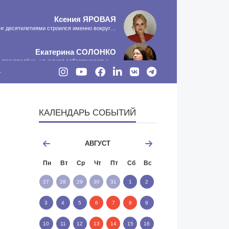
Ксения
ЯРОВАЯ
инг десятилетиями строился именно вокруг…
Екатерина
СОЛОНКО
о произведём», не «какая себестоимость»,…
Сергей
ЛЯШКО
сть программа-планировщик, на проведение…
КАЛЕНДАРЬ СОБЫТИЙ
МНЕНИЕ
АВГУСТ
Пн
Вт
Ср
Чт
Пт
Сб
Вс
27
28
29
30
31
1
2
3
4
5
6
7
8
9
10
11
12
13
14
15
16