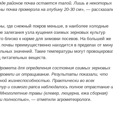
ряде районов почва остается талой. Лишь в некоторых
ы почва промерзла на глубину 20-30 см
», — рассказал
ны, где снежный покров меньше, в наиболее холодные
е залегания узла кущения озимых зерновых культур
то близко к норме для зимовки посевов. На большей же
а почвы преимущественно находится в пределах от мин
альных значений. Такие температуры могут провоцирова
д питательных веществ.
дромета для определения состояния озимых зерновых
провели их отращивание. Результаты показали, что
ой жизнеспособностью. Практически во всех
ур и озимого рапса наблюдалось полное отрастание 
Многолетние травы (клевер, люцерна, ежа сборная)
ли полностью
», — отметили агрометеорологи.