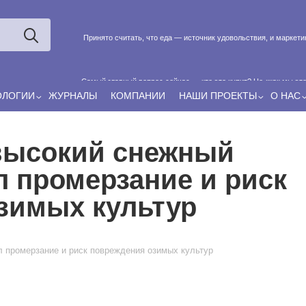
Принято считать, что еда — источник удовольствия, и маркет
Самый главный вопрос сейчас — кто это купит? Не «как мы эт
ОЛОГИИ
ЖУРНАЛЫ
КОМПАНИИ
НАШИ ПРОЕКТЫ
О НАС
Если у нас есть беспривязь, все животные чипированы и е
высокий снежный
л промерзание и риск
зимых культур
 промерзание и риск повреждения озимых культур