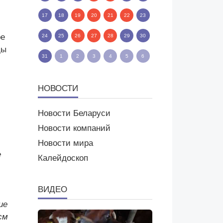
17
18
19
20
21
22
23
ре
24
25
26
27
28
29
30
ды
31
1
2
3
4
5
6
НОВОСТИ
Новости Беларуси
Новости компаний
Новости мира
е
Калейдоскоп
ВИДЕО
ие
см