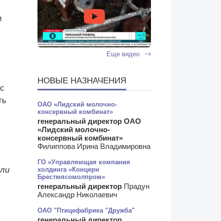
и
Еще видео
НОВЫЕ НАЗНАЧЕНИЯ
ус
ть
ОАО «Лидский молочно-
консервный комбинат»
генеральный директор ОАО
«Лидский молочно-
консервный комбинат»
Филиппова Ирина Владимировна
ГО «Управляющая компания
или
холдинга «Концерн
Брестмясомолпром»
генеральный директор
Прадун
Александр Николаевич
ОАО "Птицефабрика "Дружба"
генеральный директор