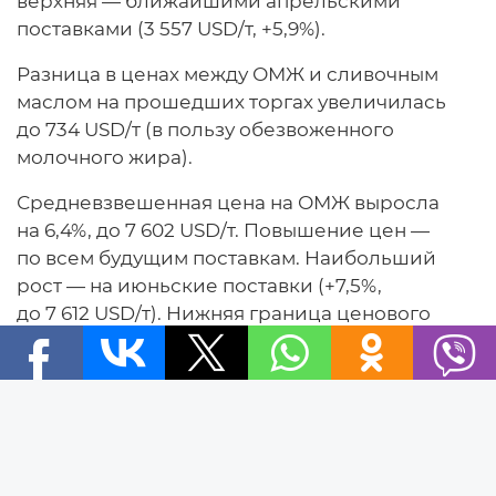
верхняя — ближайшими апрельскими
поставками (3 557 USD/т, +5,9%).
Разница в ценах между ОМЖ и сливочным
маслом на прошедших торгах увеличилась
до 734 USD/т (в пользу обезвоженного
молочного жира).
Средневзвешенная цена на ОМЖ выросла
на 6,4%, до 7 602 USD/т. Повышение цен —
по всем будущим поставкам. Наибольший
рост — на июньские поставки (+7,5%,
до 7 612 USD/т). Нижняя граница ценового
коридора сформирована июльскими
поставками (7 371 USD/т, +3,5%), верхняя —
Новости
майскими поставками (7 680 USD/т, +7,1%).
Новости Беларуси
Индекс цен на сливочное масло опустился
Новости компаний
на 0,9%, средневзвешенная цена составила
Новости мира