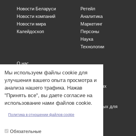
Новости Беларуси
Ретейл
Новости компаний
Аналитика
Новости мира
Маркетинг
Калейдоскоп
Персоны
Наука
Технологии
О нас
Наши проекты
Мы используем файлы cookie для
Связь с нами
улучшения вашего опыта просмотра и
Общая политика обработки персональных
анализа нашего трафика. Нажав
данных
"Принять все", вы даете согласие на
Политика обработки файлов Cookies
использование нами файлов cookie.
Политика обработки персональных данных для
мероприятий
Политика в отношении файлов cookie
Договор оферты
Обязательные