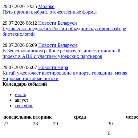
29.07.2026 10:35
Молоко
Пять причин выбрать отечественные формы
29.07.2026 06:12
Новости Беларуси
Лукашенко предложил России объединить усилия в сфере
биотехнологий
29.07.2026 06:09
Новости Беларуси
В Бешенковичском районе реализуют инвестиционный
проект в АПК с участием узбекских партнеров
29.07.2026 06:07
Новости мира
Китай ужесточает квотирование импорта говядины, меняя
мировые торговые потоки
Календарь событий
июль
август
сентябрь
понедельник
вторник
среда
четв
27
28
29
30
6