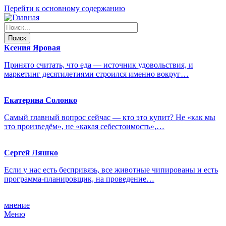
Перейти к основному содержанию
Ксения
Яровая
Принято считать, что еда — источник удовольствия, и
маркетинг десятилетиями строился именно вокруг…
Екатерина
Солонко
Самый главный вопрос сейчас — кто это купит? Не «как мы
это произведём», не «какая себестоимость»,…
Сергей
Ляшко
Если у нас есть беспривязь, все животные чипированы и есть
программа-планировщик, на проведение…
мнение
Меню