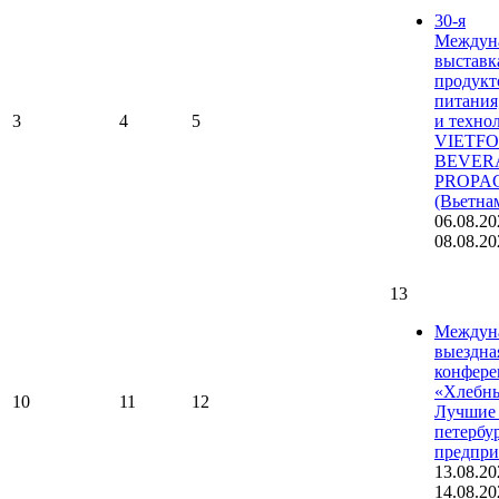
30-я
Междун
выставк
продукт
питания
3
4
5
и техно
VIETF
BEVER
PROPA
(Вьетна
06.08.20
08.08.20
13
Междун
выездна
конфере
«Хлебны
10
11
12
Лучшие 
петербу
предпри
13.08.20
14.08.20