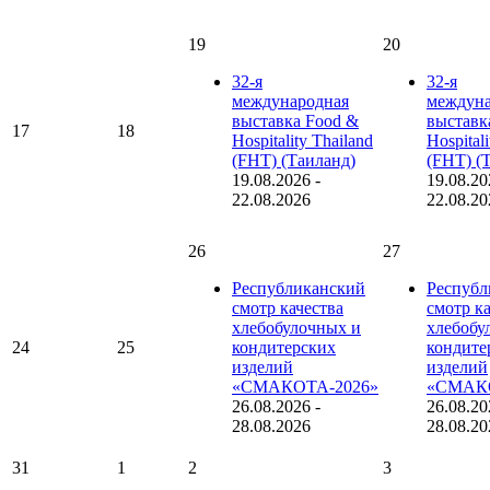
19
20
32-я
32-я
международная
междуна
выставка Food &
выставк
17
18
Hospitality Thailand
Hospital
(FHT) (Таиланд)
(FHT) (
19.08.2026
-
19.08.20
22.08.2026
22.08.20
26
27
Республиканский
Республ
смотр качества
смотр к
хлебобулочных и
хлебобу
24
25
кондитерских
кондите
изделий
изделий
«СМАКОТА-2026»
«СМАКО
26.08.2026
-
26.08.20
28.08.2026
28.08.20
31
1
2
3