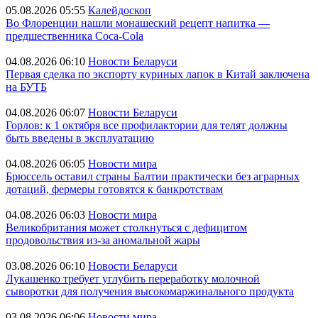
05.08.2026 05:55
Калейдоскоп
Во Флоренции нашли монашеский рецепт напитка —
предшественника Coca-Cola
04.08.2026 06:10
Новости Беларуси
Первая сделка по экспорту куриных лапок в Китай заключена
на БУТБ
04.08.2026 06:07
Новости Беларуси
Горлов: к 1 октября все профилактории для телят должны
быть введены в эксплуатацию
04.08.2026 06:05
Новости мира
Брюссель оставил страны Балтии практически без аграрных
дотаций, фермеры готовятся к банкротствам
04.08.2026 06:03
Новости мира
Великобритания может столкнуться с дефицитом
продовольствия из-за аномальной жары
03.08.2026 06:10
Новости Беларуси
Лукашенко требует углубить переработку молочной
сыворотки для получения высокомаржинального продукта
03.08.2026 06:06
Новости мира