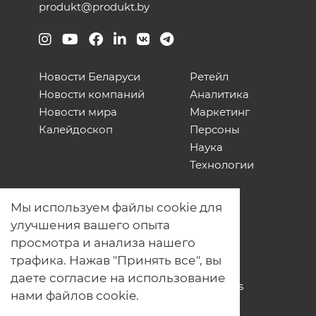
produkt@produkt.by
Новости Беларуси
Ретейл
Новости компаний
Аналитика
Новости мира
Маркетинг
Калейдоскоп
Персоны
Наука
Технологии
О нас
Мы используем файлы cookie для
Наши проекты
улучшения вашего опыта
Связь с нами
просмотра и анализа нашего
Общая политика обработки
трафика. Нажав "Принять все", вы
персональных данных
даете согласие на использование
Политика обработки файлов Cookies
нами файлов cookie.
Политика обработки персональных