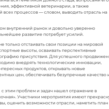
ниматься генетикой дойного стада, вопросами его
ния, эффективной ветеринарии, а также
 всех процессов — словом, выводить отрасль на
ом внутренний рынок и довольно уверенно
альнейшее развитие потребует усилий.
е только отстаивать свои позиции на мировой
кспортные высоты, осваивать перспективные
ографию присутствия. Для успешного продвижен
ходимо внедрять технологические инновации,
нтересных продуктов, открывать новые
ентных цен, обеспечивать безупречные качество 
 с этим проблем и задач нашел отражение в
очная». Участники мероприятия имеют прекрас
ы, оценить возможности отрасли, наметить план