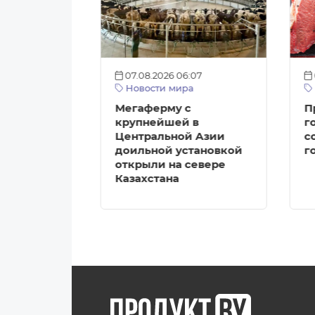
:12
07.08.2026 06:07
а
Новости мира
агазинов с
Мегаферму с
П
ми
крупнейшей в
г
Центральной Азии
с
ткрыть в
доильной установкой
г
е
открыли на севере
Казахстана