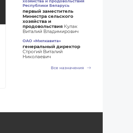
хозяйства и продовольствия
Республики Беларусь
первый заместитель
Министра сельского
хозяйства и
продовольствия
Кулак
Виталий Владимирович
06.08.2026 06:12
06.08.2026 06
Новости Беларуси
Новости ком
ОАО «Милкавита»
Вступили в силу новые
Солигорска
генеральный директор
Строгий Виталий
ветеринарно-
птицефабри
Николаевич
санитарные правила
обещает уди
для организаций
покупателе
Все назначения
мясопереработки
куриными я
голубого и 
цвета