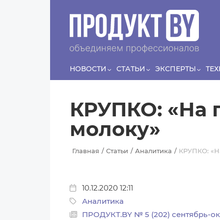
Перейти к основному содержанию
Сергей
ЛЯШКО
Если у нас есть беспривязь, все животные чипированы и
есть программа-планировщик, на проведение…
НОВОСТИ
СТАТЬИ
ЭКСПЕРТЫ
ТЕ
КРУПКО: «На 
молоку»
Главная
Статьи
Аналитика
КРУПКО: «Н
10.12.2020 12:11
Аналитика
ПРОДУКТ.BY № 5 (202) сентябрь-ок