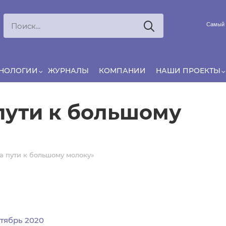
Ксения
ЯРОВАЯ
Самый 
Принято считать, что еда — источник удовольствия, и
маркетинг десятилетиями строился именно вокруг…
ХНОЛОГИИ
ЖУРНАЛЫ
КОМПАНИИ
НАШИ ПРОЕКТЫ
пути к большому
а пути к большому молоку»
тябрь 2020