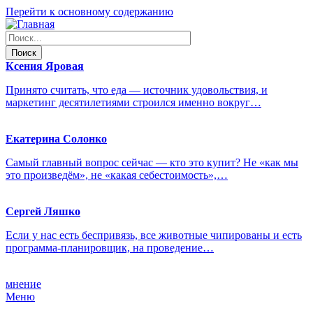
Перейти к основному содержанию
Ксения
Яровая
Принято считать, что еда — источник удовольствия, и
маркетинг десятилетиями строился именно вокруг…
Екатерина
Солонко
Самый главный вопрос сейчас — кто это купит? Не «как мы
это произведём», не «какая себестоимость»,…
Сергей
Ляшко
Если у нас есть беспривязь, все животные чипированы и есть
программа-планировщик, на проведение…
мнение
Меню