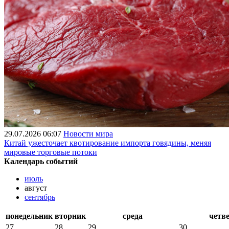
29.07.2026 06:07
Новости мира
Китай ужесточает квотирование импорта говядины, меняя
мировые торговые потоки
Календарь событий
июль
август
сентябрь
понедельник
вторник
среда
четв
27
28
29
30