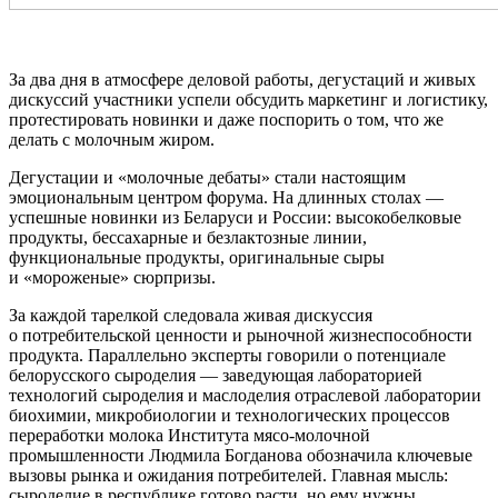
За два дня в атмосфере деловой работы, дегустаций и живых
дискуссий участники успели обсудить маркетинг и логистику,
протестировать новинки и даже поспорить о том, что же
делать с молочным жиром.
Дегустации и «молочные дебаты» стали настоящим
эмоциональным центром форума. На длинных столах —
успешные новинки из Беларуси и России: высокобелковые
продукты, бессахарные и безлактозные линии,
функциональные продукты, оригинальные сыры
и «мороженые» сюрпризы.
За каждой тарелкой следовала живая дискуссия
о потребительской ценности и рыночной жизнеспособности
продукта. Параллельно эксперты говорили о потенциале
белорусского сыроделия — заведующая лабораторией
технологий сыроделия и маслоделия отраслевой лаборатории
биохимии, микробиологии и технологических процессов
переработки молока Института мясо-молочной
промышленности Людмила Богданова обозначила ключевые
вызовы рынка и ожидания потребителей. Главная мысль:
сыроделие в республике готово расти, но ему нужны