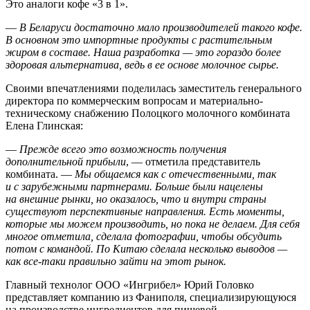
Это аналоги кофе «3 в 1».
—
В Беларуси достаточно мало производителей такого кофе.
В основном это импортные продукты с растительным
жиром в составе. Наша разработка — это гораздо более
здоровая альтернатива, ведь в ее основе молочное сырье.
Своими впечатлениями поделилась заместитель генерального
директора по коммерческим вопросам и материально-
техническому снабжению Полоцкого молочного комбината
Елена Глинская:
—
Прежде всего это возможность получения
дополнительной прибыли
, — отметила представитель
комбината. —
Мы общаемся как с отечественными, так
и с зарубежными партнерами. Больше были нацелены
на внешние рынки, но оказалось, что и внутри страны
существуют перспективные направления. Есть моменты,
которые мы можем производить, но пока не делаем. Для себя
многое отметила, сделала фотографии, чтобы обсудить
потом с командой. По Китаю сделала несколько выводов —
как все-таки правильно зайти на этот рынок.
Главный технолог ООО «Ингрибел» Юрий Головко
представляет компанию из Фаниполя, специализирующуюся
на производстве ингредиентов для пищевой