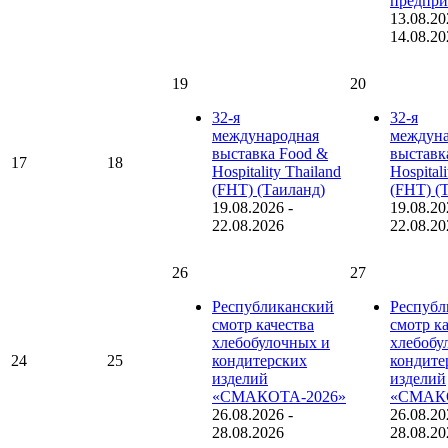
предпри
13.08.20
14.08.20
19
20
32-я
32-я
международная
междуна
выставка Food &
выставк
17
18
Hospitality Thailand
Hospital
(FHT) (Таиланд)
(FHT) (
19.08.2026
-
19.08.20
22.08.2026
22.08.20
26
27
Республиканский
Республ
смотр качества
смотр к
хлебобулочных и
хлебобу
24
25
кондитерских
кондите
изделий
изделий
«СМАКОТА-2026»
«СМАКО
26.08.2026
-
26.08.20
28.08.2026
28.08.20