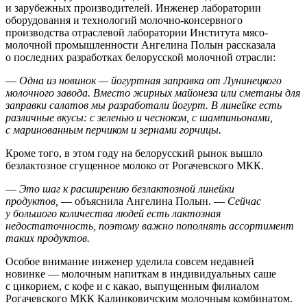
и зарубежных производителей. Инженер лаборатории
оборудования и технологий молочно-консервного
производства отраслевой лаборатории Института мясо-
молочной промышленности Ангелина Полын рассказала
о последних разработках белорусской молочной отрасли:
—
Одна из новинок — йогуртная заправка от Лунинецкого
молочного завода. Вместо жирных майонеза или сметаны для
заправки салатов мы разработали йогурт. В линейке есть
различные вкусы: с зеленью и чесноком, с шампиньонами,
с маринованным перчиком и зернами горчицы.
Кроме того, в этом году на белорусский рынок вышло
безлактозное сгущенное молоко от Рогачевского МКК.
—
Это шаг к расширению безлактозной линейки
продуктов,
— объяснила Ангелина Полын. —
Сейчас
у большого количества людей есть лактозная
недостаточность, поэтому важно пополнять ассортимент
таких продуктов.
Особое внимание инженер уделила совсем недавней
новинке — молочным напиткам в индивидуальных саше
с цикорием, с кофе и с какао, выпущенным филиалом
Рогачевского МКК Калинковичским молочным комбинатом.