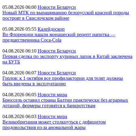
05.08.2026 06:00
Новости Беларуси
Новый МТК по выращиванию белорусской красной породы
построят в Свислочском районе
05.08.2026 05:55
Калейдоскоп
Во Флоренции нашли монашеский рецепт напитка —
предшественника Coca-Cola
04.08.2026 06:10
Новости Беларуси
Первая сделка по экспорту куриных лапок в Китай заключена
на БУТБ
04.08.2026 06:07
Новости Беларуси
Горлов: к 1 октября все профилактории для телят должны
быть введены в эксплуатацию
04.08.2026 06:05
Новости мира
Брюссель оставил страны Балтии практически без аграрных
дотаций, фермеры готовятся к банкротствам
04.08.2026 06:03
Новости мира
Великобритания может столкнуться с дефицитом
продовольствия из-за аномальной жары