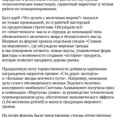
технологические инвестиции, грамотный маркетинг и четкая
работа по позиционированию.
Батл идей «Что делать с молочным жиром?» оказался
не только провокацией, но и рабочей мастерской
по продуктовым стратегиям. Обсуждали всё:
от «облегченного» масла и спредов до инноваций типа
обезвоженного молочного жира и безлактозного масла.
Впервые на форуме прошла отдельная секция «Ставим
на мороженое», где обсуждали мировые тренды
в масложировом сегменте, новые вкусы, упаковочные форм-
факторы и возможности создания «истории» продукта,
которая позволит продавать дороже рынка.
Праздничную ноту торжественности добавила церемония
награждения лауреатов премии «Сто дорог экспорта»
и «Большие звезды млечного пути». Например, начальник
цеха сухого обезжиренного молока Лидского молочно-
консервного комбината Светлана Ашманкевич получила приз
в номинации «Виртуозы сушки» за руководство техническим
перевооружением цеха, обеспечение экономического эффекта
(1,64 миллиона рублей) и выпуск продукции мирового
уровня.
На полях форума были представлены стенды отечественных