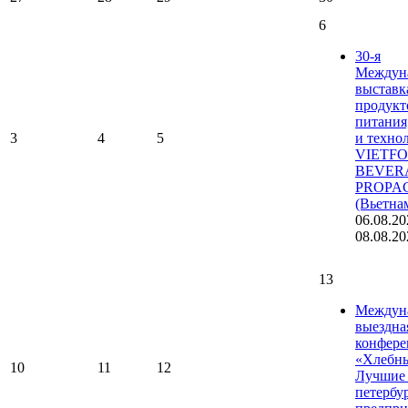
6
30-я
Междун
выставк
продукт
питания
3
4
5
и техно
VIETF
BEVER
PROPA
(Вьетна
06.08.20
08.08.20
13
Междун
выездна
конфере
«Хлебны
10
11
12
Лучшие 
петербу