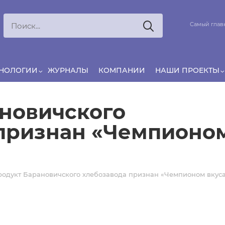
Ксения
ЯРОВАЯ
Самый главн
ято считать, что еда — источник удовольствия,
и маркетинг десятилетиями строился именно
вокруг…
ХНОЛОГИИ
ЖУРНАЛЫ
КОМПАНИИ
НАШИ ПРОЕКТЫ
новичского
 признан «Чемпионо
одукт Барановичского хлебозавода признан «Чемпионом вкус