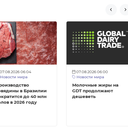


07.08.2026 06:04
07.08.2026 06:00
Новости мира
Новости мира
роизводство
Молочные жиры на
овядины в Бразилии
GDT продолжают
ократится до 40 млн
дешеветь
олов в 2026 году