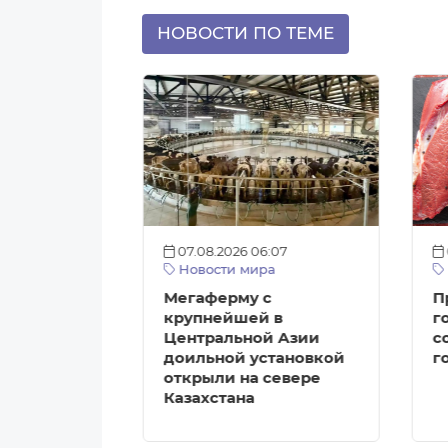
НОВОСТИ ПО ТЕМЕ
:12
07.08.2026 06:07
а
Новости мира
агазинов с
Мегаферму с
П
ми
крупнейшей в
г
Центральной Азии
с
ткрыть в
доильной установкой
г
е
открыли на севере
Казахстана