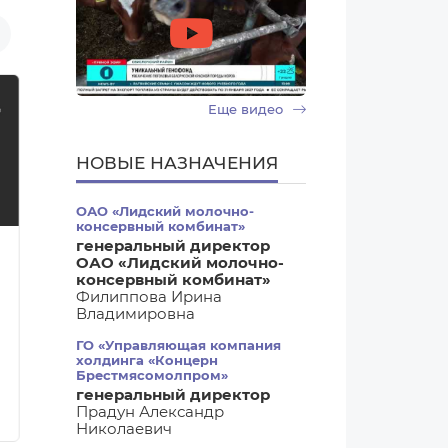
Еще видео
НОВЫЕ НАЗНАЧЕНИЯ
ОАО «Лидский молочно-
консервный комбинат»
генеральный директор
06.08.2026 06:12
06.08.2026 06
ОАО «Лидский молочно-
Новости Беларуси
Новости ком
консервный комбинат»
Филиппова Ирина
Вступили в силу новые
Солигорска
Владимировна
ветеринарно-
птицефабри
санитарные правила
обещает уди
ГО «Управляющая компания
для организаций
покупателе
холдинга «Концерн
Брестмясомолпром»
мясопереработки
куриными я
генеральный директор
голубого и 
Прадун Александр
цвета
Николаевич