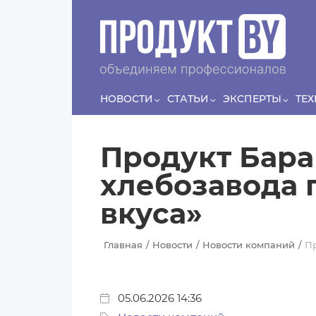
Перейти к основному содержанию
Сергей
ЛЯШКО
Если у нас есть беспривязь, все животные
Прин
чипированы и есть программа-планировщик, на
проведение…
НОВОСТИ
СТАТЬИ
ЭКСПЕРТЫ
ТЕ
Продукт Бара
хлебозавода
вкуса»
Главная
Новости
Новости компаний
Пр
05.06.2026 14:36