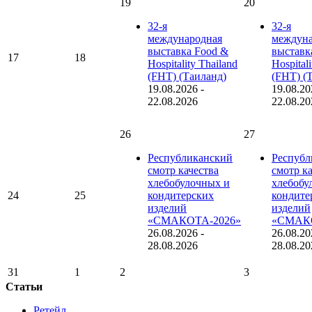
19
20
32-я
32-я
международная
междуна
выставка Food &
выставк
17
18
Hospitality Thailand
Hospital
(FHT) (Таиланд)
(FHT) (
19.08.2026
-
19.08.20
22.08.2026
22.08.20
26
27
Республиканский
Республ
смотр качества
смотр к
хлебобулочных и
хлебобу
24
25
кондитерских
кондите
изделий
изделий
«СМАКОТА-2026»
«СМАКО
26.08.2026
-
26.08.20
28.08.2026
28.08.20
31
1
2
3
Статьи
Ретейл