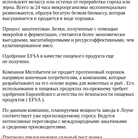
используют мелассу или остатки от переработки гороха или
зерна. Всего за 24 часа микроорганизмы экспоненциально
размножаются, образуя богатую белком биомассу, которая
высушивается и продается в виде порошка.
Процесс запатентован. Белки, полученные с помощью
микробов и ферментации, считаются более экономически
выгодными, масштабируемыми и ресурсоэффективными, чем
культивированное мясо.
Одобрение EFSA в качестве пищевого продукта еще
не получено.
Компания Microharvest не продает протеиновый порошок
напрямую конечным потребителям, а компаниям, которые
разрабатывают на его основе корма для животных и рыб . Его
использование в пищевых продуктах по-прежнему требует
одобрения Европейского агентства по безопасности пищевых
продуктов ( EFSA ).
По данным компании, планируемая мощность завода в Леуне
соответствует уже прогнозируемому спросу. Ведутся
интенсивные переговоры с международными заказчиками
и средними производителями.
Прогнозы предсказывают сильный рост рынка