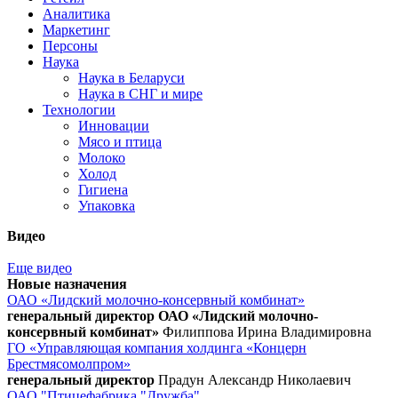
Аналитика
Маркетинг
Персоны
Наука
Наука в Беларуси
Наука в СНГ и мире
Технологии
Инновации
Мясо и птица
Молоко
Холод
Гигиена
Упаковка
Видео
Еще видео
Новые назначения
ОАО «Лидский молочно-консервный комбинат»
генеральный директор ОАО «Лидский молочно-
консервный комбинат»
Филиппова Ирина Владимировна
ГО «Управляющая компания холдинга «Концерн
Брестмясомолпром»
генеральный директор
Прадун Александр Николаевич
ОАО "Птицефабрика "Дружба"