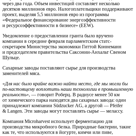
через два года. Объем инвестиций составляет несколько
десятков миллионов евро. Налогоплательщики поддерживают
проект, выделяя 5,5 миллионов евро из программы
«Федеральное финансирование энергоэффективности
и ресурсоэффективности в бизнесе» (EEW).
Уведомление о предоставлении гранта было вручено
компании в середине февраля парламентским статс-
секретарем Министерства экономики Гиттой Коннеманн
и председателем правительства Саксонии-Анхальт Свеном
Шульце.
Сахарные заводы поставляют сырье для производства
заменителей мяса.
«
Для нас было крайне важно найти место, где мы могли бы
по-настоящему воплотить наши технологии в промышленную
реальность
», — говорит Роберц. В радиусе менее 50 км
от химического парка находятся два сахарных завода: один
принадлежит компании Südzucker AG, а другой — Pfeifer
& Langen. Эти заводы могут поставлять сырье — мелассу.
Компания Microharvest использует ферментацию для
производства микробного белка. Природные бактерии, такие
как те, что используются в йогурте, кимчи или пиве,