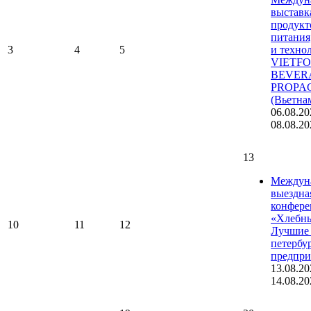
выставк
продукт
питания
3
4
5
и техно
VIETF
BEVER
PROPA
(Вьетна
06.08.20
08.08.20
13
Междун
выездна
конфере
«Хлебны
10
11
12
Лучшие 
петербу
предпри
13.08.20
14.08.20