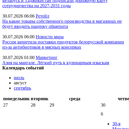
Беларусь и Таджикистан подписали дорожную карту
сотрудничества на 2027-2031 годы
30.07.2026 06:06
Ретейл
На какие товары собственного производства в магазинах не
будут вводить наценку общепита
30.07.2026 06:00
Новости мира
Россия запретила поставки продуктов белорусской компании
из-за антибиотиков в мясных консервах
30.07.2026 01:00
Маркетинг
Азия на мангале. Лёгкий путь к кулинарным изыскам
Календарь событий
июль
август
сентябрь
понедельник
вторник
среда
четв
27
28
29
30
6
30-я
Междун