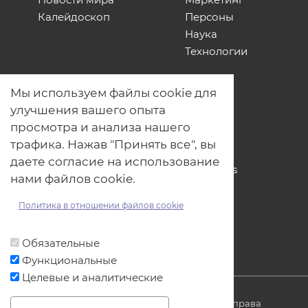
Калейдоскоп
Персоны
Наука
Технологии
О нас
Мы используем файлы cookie для
Наши проекты
улучшения вашего опыта
Связь с нами
просмотра и анализа нашего
Общая политика обработки
трафика. Нажав "Принять все", вы
персональных данных
даете согласие на использование
Политика обработки файлов Cookies
нами файлов cookie.
Политика обработки персональных
данных для мероприятий
Политика в отношении файлов cookie
Договор оферты
Обязательные
Функциональные
Целевые и аналитические
© ОДО «Точно-вовремя» 2007-2026. Все права