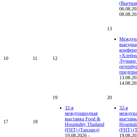
(Вьетна
06.08.20
08.08.20
13
Междун
выездна
конфере
«Хлебны
10
11
12
Лучшие 
петербу
предпри
13.08.20
14.08.20
19
20
32-я
32-я
международная
междуна
выставка Food &
выставк
17
18
Hospitality Thailand
Hospital
(FHT) (Таиланд)
(FHT) (
19.08.2026
-
19.08.20