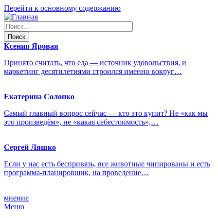
Перейти к основному содержанию
Ксения
Яровая
Принято считать, что еда — источник удовольствия, и
маркетинг десятилетиями строился именно вокруг…
Екатерина
Солонко
Самый главный вопрос сейчас — кто это купит? Не «как мы
это произведём», не «какая себестоимость»,…
Сергей
Ляшко
Если у нас есть беспривязь, все животные чипированы и есть
программа-планировщик, на проведение…
мнение
Меню