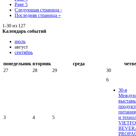
Page
5
Следующая страница
›
Последняя страница
»
1-30 из 127
Календарь событий
июль
август
сентябрь
понедельник
вторник
среда
четв
27
28
29
30
6
30-я
Междун
выставк
продукт
питания
3
4
5
и техно
VIETF
BEVER
PROPA