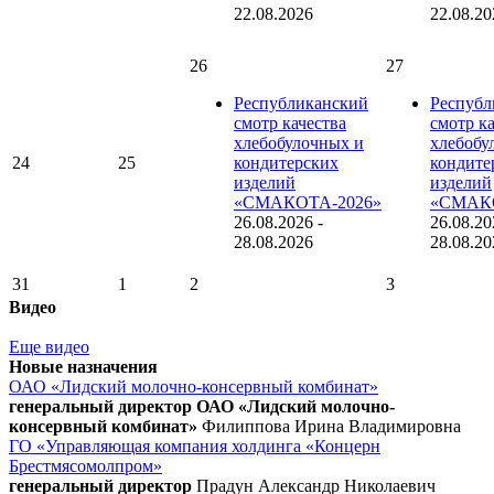
22.08.2026
22.08.20
26
27
Республиканский
Республ
смотр качества
смотр к
хлебобулочных и
хлебобу
24
25
кондитерских
кондите
изделий
изделий
«СМАКОТА-2026»
«СМАКО
26.08.2026
-
26.08.20
28.08.2026
28.08.20
31
1
2
3
Видео
Еще видео
Новые назначения
ОАО «Лидский молочно-консервный комбинат»
генеральный директор ОАО «Лидский молочно-
консервный комбинат»
Филиппова Ирина Владимировна
ГО «Управляющая компания холдинга «Концерн
Брестмясомолпром»
генеральный директор
Прадун Александр Николаевич