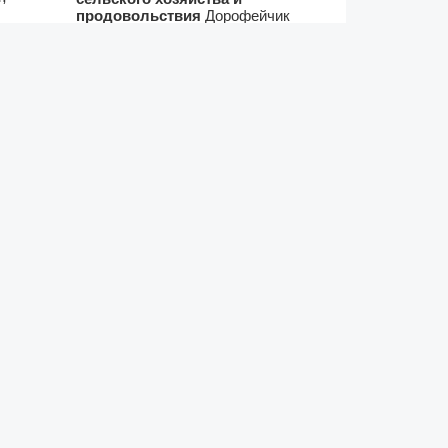
продовольствия
Дорофейчик
Игорь Александрович
Все назначения