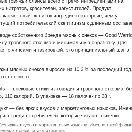
леные говяжьи слайсы всего с тремя ингредиентами на
ких нитратов, красителей, загустителей. Продукт
а как честный: «список ингредиентов короче, чем у
астущий потребительский скептицизм к длинным состав
воде собственного бренда мясных снеков — Good Warrio
ину травяного откорма и минимальную обработку. Для
ает с чипсами и газировкой, это принципиальный шаг в
ажи мясных снеков выросли на 10,3 % за последний год,
этот сегмент.
als — снековые стики из говядины травяного откорма, бе
, 110 калорий. В упаковке — 18 палочек по 28 г.
ез ярких вкусов и маркетинговых изысков. Именно такой форм
елей, которые читают этикетки.