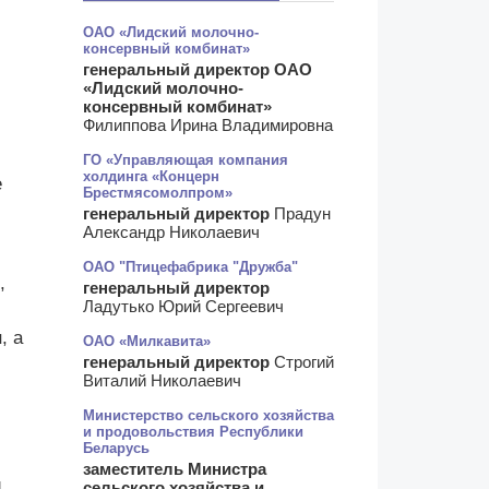
ОАО «Лидский молочно-
консервный комбинат»
генеральный директор ОАО
«Лидский молочно-
консервный комбинат»
Филиппова Ирина Владимировна
ГО «Управляющая компания
холдинга «Концерн
е
Брестмясомолпром»
генеральный директор
Прадун
Александр Николаевич
ОАО "Птицефабрика "Дружба"
,
генеральный директор
Ладутько Юрий Сергеевич
, а
ОАО «Милкавита»
генеральный директор
Строгий
Виталий Николаевич
Министерство сельского хозяйства
и продовольствия Республики
Беларусь
заместитель Министра
,
сельского хозяйства и