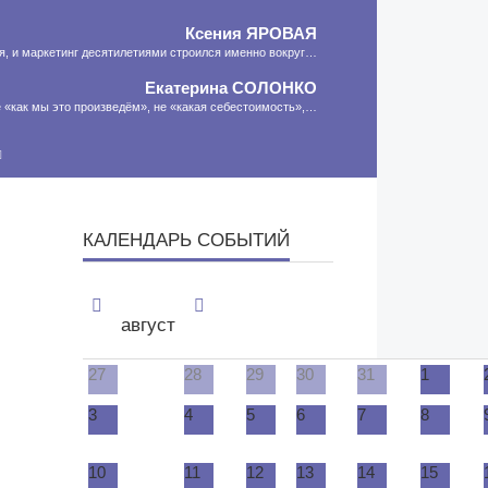
Ксения
ЯРОВАЯ
ия, и маркетинг десятилетиями строился именно вокруг…
Екатерина
СОЛОНКО
 «как мы это произведём», не «какая себестоимость»,…
Сергей
ЛЯШКО
сть программа-планировщик, на проведение…
МНЕНИЕ
КАЛЕНДАРЬ СОБЫТИЙ
август
27
28
29
30
31
1
3
4
5
6
7
8
10
11
12
13
14
15