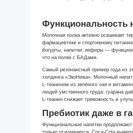
Функциональность н
Молочная полка активно осваивает те
фармацевтике и спортивному питани
йогурты, напитки, кефиры — функцио
что на полке с БАДами.
Самый резонансный пример года из эт
холдинга «ЭкоНива». Молочный напито
L-теанином из зелёного чая и витами
людей умственного труда: гуарана да
L-теанин снижает тревожность и улу
Пребиотик даже в г
Функциональные напитки продолжают 
только усиливается. Coca-Cola вывела