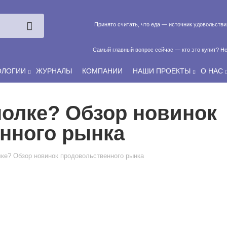
Принято считать, что еда — источник удовольств
Самый главный вопрос сейчас — кто это купит? Не
ОЛОГИИ
ЖУРНАЛЫ
КОМПАНИИ
НАШИ ПРОЕКТЫ
О НАС
Если у нас есть беспривязь, все животные чипированы и е
полке? Обзор новинок
нного рынка
лке? Обзор новинок продовольственного рынка