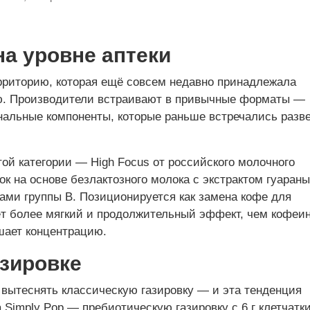
а уровне аптеки
рриторию, которая ещё совсем недавно принадлежала
ю. Производители встраивают в привычные форматы —
нальные компоненты, которые раньше встречались разв
ой категории — High Focus от российского молочного
к на основе безлактозного молока с экстрактом гуараны
нами группы B. Позиционируется как замена кофе для
ёт более мягкий и продолжительный эффект, чем кофеин
чшает концентрацию.
азировке
вытеснять классическую газировку — и эта тенденция
 Simply Pop — пребиотическую газировку с 6 г клетчатки