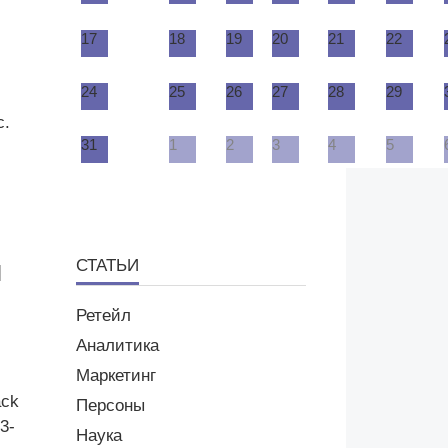
17
18
19
20
21
22
24
25
26
27
28
29
с.
31
1
2
3
4
5
СТАТЬИ
Ретейл
Аналитика
Маркетинг
ack
Персоны
3-
Наука