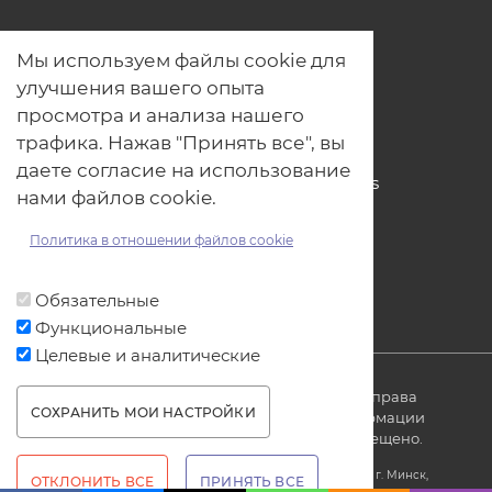
О нас
Мы используем файлы cookie для
Наши проекты
улучшения вашего опыта
Связь с нами
просмотра и анализа нашего
Общая политика обработки
трафика. Нажав "Принять все", вы
персональных данных
даете согласие на использование
Политика обработки файлов Cookies
нами файлов cookie.
Политика обработки персональных
данных для мероприятий
Политика в отношении файлов cookie
Договор оферты
Обязательные
Функциональные
Целевые и аналитические
© ОДО «Точно-вовремя» 2007-2026. Все права
СОХРАНИТЬ МОИ НАСТРОЙКИ
защищены, любое использование информации
без ссылки на источник produkt.by запрещено.
WITHDRAW CONSENT
Юридический адрес: Республика Беларусь, 220005, г. Минск,
ОТКЛОНИТЬ ВСЕ
ПРИНЯТЬ ВСЕ
ул. Платонова, 22-707