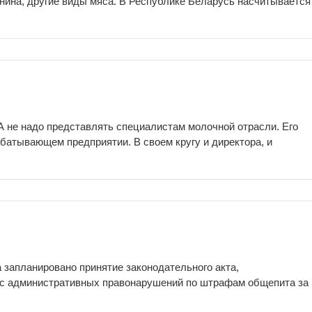
анина, другие виды мяса. В Республике Беларусь насчитывается
не надо представлять специалистам молочной отрасли. Его
батывающем предприятии. В своем кругу и директора, и
а запланировано принятие законодательного акта,
кс административных правонарушений по штрафам общепита за