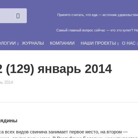
Принято считать, что еда — источник удовольств
Самый главный вопрос сейчас — кто это купит? Не
ОЛОГИИ
ЖУРНАЛЫ
КОМПАНИИ
НАШИ ПРОЕКТЫ
О НАС
Если у нас есть беспривязь, все животные чипированы и е
 (129) январь 2014
рь 2014
вядины
са всех видов свинина занимает первое место, на втором —