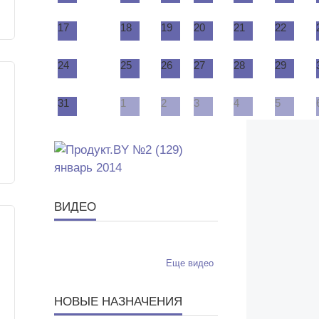
17
18
19
20
21
22
24
25
26
27
28
29
31
1
2
3
4
5
ВИДЕО
Еще видео
НОВЫЕ НАЗНАЧЕНИЯ