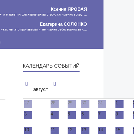
Ксения
ЯРОВАЯ
ия, и маркетинг десятилетиями строился именно вокруг…
Екатерина
СОЛОНКО
 «как мы это произведём», не «какая себестоимость»,…
Сергей
ЛЯШКО
сть программа-планировщик, на проведение…
МНЕНИЕ
КАЛЕНДАРЬ СОБЫТИЙ
август
27
28
29
30
31
1
3
4
5
6
7
8
10
11
12
13
14
15